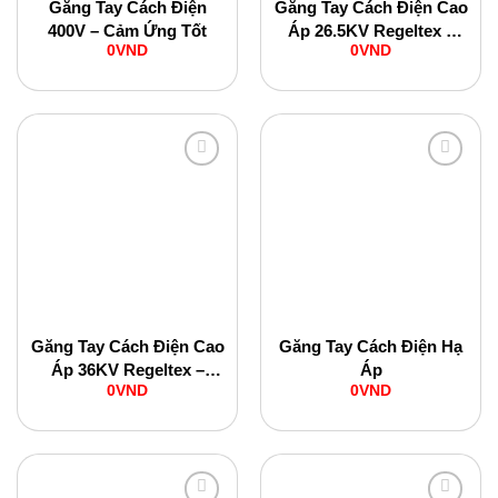
Găng Tay Cách Điện
Găng Tay Cách Điện Cao
400V – Cảm Ứng Tốt
Áp 26.5KV Regeltex –
0
VND
0
VND
Pháp
Add to
Add to
Wishlist
Wishlist
Găng Tay Cách Điện Cao
Găng Tay Cách Điện Hạ
Áp 36KV Regeltex –
Áp
0
VND
0
VND
Pháp