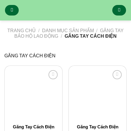
Bỏ
qua
nội
dung
TRANG CHỦ
/
DANH MỤC SẢN PHẨM
/
GĂNG TAY
BẢO HỘ LAO ĐỘNG
/
GĂNG TAY CÁCH ĐIỆN
GĂNG TAY CÁCH ĐIỆN
Add to
Add to
Wishlist
Wishlist
Găng Tay Cách Điện
Găng Tay Cách Điện