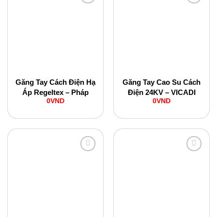
Add to
Add to
Wishlist
Wishlist
Găng Tay Cách Điện Hạ
Găng Tay Cao Su Cách
Áp Regeltex – Pháp
Điện 24KV – VICADI
0
VND
0
VND
Add to
Add to
Wishlist
Wishlist