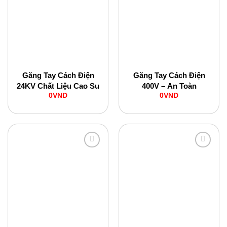
Add to
Add to
Wishlist
Wishlist
Găng Tay Cách Điện
Găng Tay Cách Điện
24KV Chất Liệu Cao Su
400V – An Toàn
0
VND
0
VND
Add to
Add to
Wishlist
Wishlist