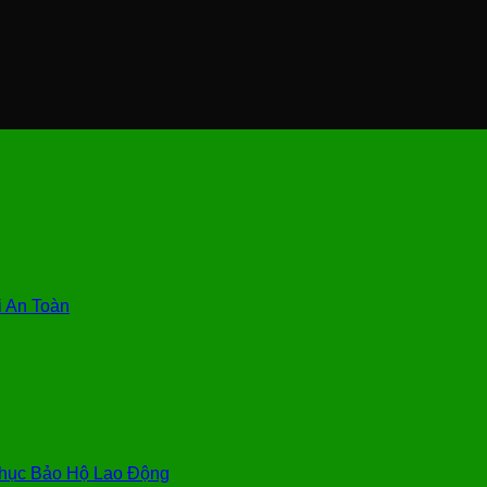
 An Toàn
hục Bảo Hộ Lao Động