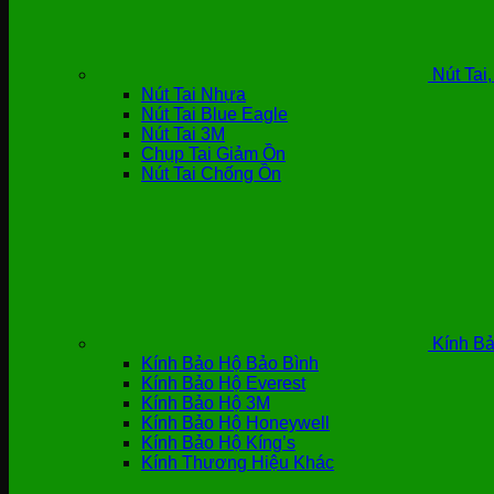
Nút Tai
Nút Tai Nhựa
Nút Tai Blue Eagle
Nút Tai 3M
Chụp Tai Giảm Ồn
Nút Tai Chống Ồn
Kính Bả
Kính Bảo Hộ Bảo Bình
Kính Bảo Hộ Everest
Kính Bảo Hộ 3M
Kính Bảo Hộ Honeywell
Kính Bảo Hộ Kíng’s
Kính Thương Hiệu Khác