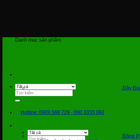
Bỏ
qua
nội
dung
Danh mục sản phẩm
Dây Đai
Tìm
kiếm:
Hotline: 0909 568 729 - 090 3333 092
Đồng P
Tìm