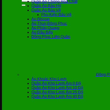
Quần Áo Chống Hóa Chất
kiếm:
Quần Áo Bảo Hộ
Quần Áo Bảo Vệ
Phụ Kiện Bảo Vệ
Áo Blouse
Áo Thun Đồng Phục
Áo Phản Quang
Áo Đầu Bếp
Đồng Phục Liền Quần
Đồng P
Áo Khoác Kho Lạnh
Quần Áo Kho Lạnh Âm 0 Độ
Quần Áo Kho Lạnh Âm 10 Độ
Quần Áo Kho Lạnh Âm 25 Độ
Quần Áo Kho Lạnh Âm 40 Độ