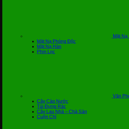
Mặt Nạ 
Mặt Nạ Phòng Độc
Mặt Nạ Hàn
Phin Lọc
Văn Ph
Cây Cào Nước
Túi Đựng Rác
Cây Lau Nhà – Chà Sàn
Cuộn Chỉ