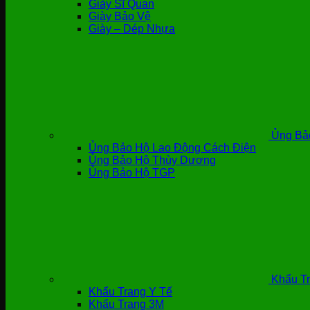
Giày Sĩ Quan
Giày Bảo Vệ
Giày – Dép Nhựa
Ủng Bả
Ủng Bảo Hộ Lao Động Cách Điện
Ủng Bảo Hộ Thùy Dương
Ủng Bảo Hộ TGP
Khẩu Tr
Khẩu Trang Y Tế
Khẩu Trang 3M