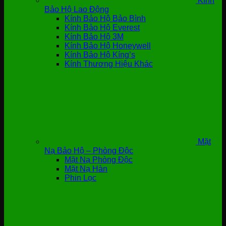
Kính
Bảo Hộ Lao Động
Kính Bảo Hộ Bảo Bình
Kính Bảo Hộ Everest
Kính Bảo Hộ 3M
Kính Bảo Hộ Honeywell
Kính Bảo Hộ Kíng’s
Kính Thương Hiệu Khác
Mặt
Nạ Bảo Hộ – Phòng Độc
Mặt Nạ Phòng Độc
Mặt Nạ Hàn
Phin Lọc