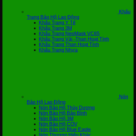
Khẩu
Trang Bảo Hộ Lao Động
Khẩu Trang Y Tế
Khẩu Trang 3M
Khẩu Trang NeoMask VC65
Khẩu Trang Vải -Than Hoạt Tính
Khẩu Trang Than Hoạt Tính
Khẩu Trang Nhựa
Nón
Bảo Hộ Lao Động
Nón Bảo Hộ Thùy Dương
Nón Bảo Hộ Bảo Bình
Nón Bảo Hộ 3M
Nón Bảo Hộ COV
Nón Bảo Hộ Blue Eagle
Nón Thương Hiệu Khác