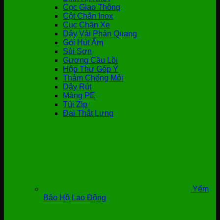
Cọc Giao Thông
Cột Chắn Inox
Cục Chặn Xe
Dây Vải Phản Quang
Gói Hút Ẩm
Sủi Sơn
Gương Cầu Lồi
Hộp Thư Góp Ý
Thảm Chống Mỏi
Dây Rút
Màng PE
Túi Zip
Đai Thắt Lưng
Yếm
Bảo Hộ Lao Động