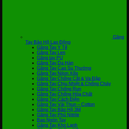
Găng
Tay Bảo Hộ Lao Động
Găng Tay Y Tế
Găng Tay Len
Găng tay PU
Găng Tay Da Hàn
Găng Tay Cao Su Thường
Găng Tay Nilon Xốp
Găng Tay Chống Cắt & Va Đập
Găng Tay Chịu Nhiệt & Chống Cháy
Găng Tay Chống Run
Găng Tay Chống Hóa Chất
Găng Tay Cách Điện
Găng Tay Vải Thun – Cotton
Găng Tay Bảo Hộ 3M
Găng Tay Phủ Nitrile
Bao Ngón Tay
Găng Tay Kho Lạnh