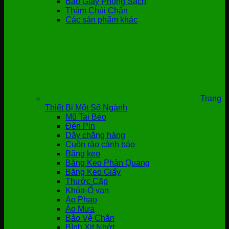
Bao Giày Phòng Sạch
Thảm Chùi Chân
Các sản phẩm khác
Trang
Thiết Bị Một Số Ngành
Mũ Tai Bèo
Đèn Pin
Dây chằng hàng
Cuộn rào cảnh báo
Băng keo
Băng Keo Phản Quang
Băng Keo Giấy
Thước Cặp
Khóa-Ổ van
Áo Phao
Áo Mưa
Bảo Vệ Chân
Bình Xịt Nhớt