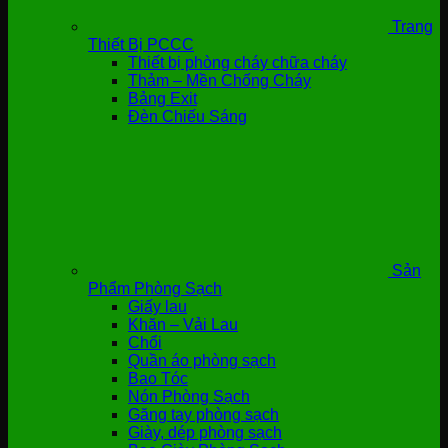
Trang
Thiết Bị PCCC
Thiết bị phòng cháy chữa cháy
Thảm – Mền Chống Cháy
Bảng Exit
Đèn Chiếu Sáng
Sản
Phẩm Phòng Sạch
Giấy lau
Khăn – Vải Lau
Chổi
Quần áo phòng sạch
Bao Tóc
Nón Phòng Sạch
Găng tay phòng sạch
Giày, dép phòng sạch