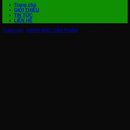
Trang chủ
GIỚI THIỆU
TIN TỨC
LIÊN HỆ
Trang chủ
/
DANH MỤC SẢN PHẨM
/
Cồn Y Tế - Cồn Công
Nghiệp