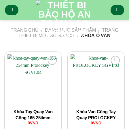
Bỏ
qua
nội
dung
TRANG CHỦ
/
DANH MỤC SẢN PHẨM
/
TRANG
THIẾT BỊ MỘT SỐ NGÀNH
/
KHÓA-Ổ VAN
Add to
Add to
Wishlist
Wishlist
Khóa Tay Quay Van
Khóa Van Cổng Tay
Cống 165-254mm
Quay PROLOCKEY
0
VND
0
VND
Prolockey SGVL04
SGVL03