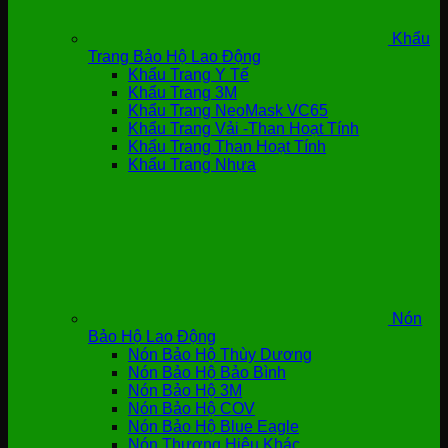
Khẩu
Trang Bảo Hộ Lao Động
Khẩu Trang Y Tế
Khẩu Trang 3M
Khẩu Trang NeoMask VC65
Khẩu Trang Vải -Than Hoạt Tính
Khẩu Trang Than Hoạt Tính
Khẩu Trang Nhựa
Nón
Bảo Hộ Lao Động
Nón Bảo Hộ Thùy Dương
Nón Bảo Hộ Bảo Bình
Nón Bảo Hộ 3M
Nón Bảo Hộ COV
Nón Bảo Hộ Blue Eagle
Nón Thương Hiệu Khác