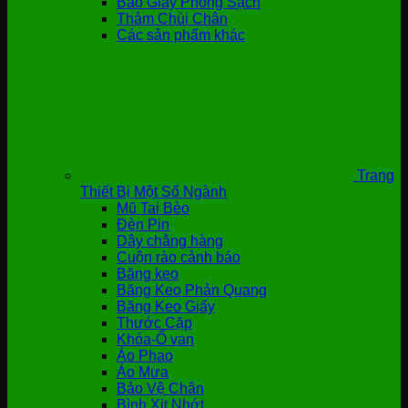
Bao Giày Phòng Sạch
Thảm Chùi Chân
Các sản phẩm khác
Trang
Thiết Bị Một Số Ngành
Mũ Tai Bèo
Đèn Pin
Dây chằng hàng
Cuộn rào cảnh báo
Băng keo
Băng Keo Phản Quang
Băng Keo Giấy
Thước Cặp
Khóa-Ổ van
Áo Phao
Áo Mưa
Bảo Vệ Chân
Bình Xịt Nhớt