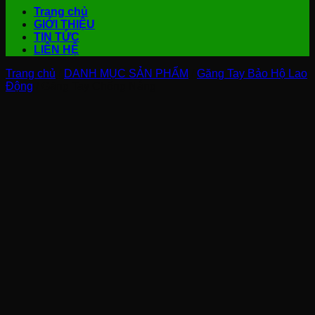
Trang chủ
GIỚI THIỆU
TIN TỨC
LIÊN HỆ
Trang chủ
/
DANH MỤC SẢN PHẨM
/
Găng Tay Bảo Hộ Lao
Động
/
Găng Tay Chống Nắng