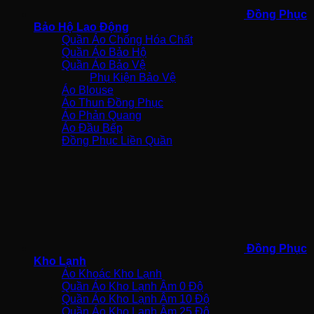
Đồng Phục
Bảo Hộ Lao Động
Quần Áo Chống Hóa Chất
Quần Áo Bảo Hộ
Quần Áo Bảo Vệ
Phụ Kiện Bảo Vệ
Áo Blouse
Áo Thun Đồng Phục
Áo Phản Quang
Áo Đầu Bếp
Đồng Phục Liền Quần
Đồng Phục
Kho Lạnh
Áo Khoác Kho Lạnh
Quần Áo Kho Lạnh Âm 0 Độ
Quần Áo Kho Lạnh Âm 10 Độ
Quần Áo Kho Lạnh Âm 25 Độ