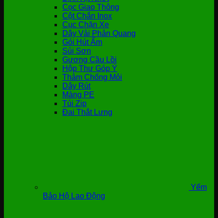
Cọc Giao Thông
Cột Chắn Inox
Cục Chặn Xe
Dây Vải Phản Quang
Gói Hút Ẩm
Sủi Sơn
Gương Cầu Lồi
Hộp Thư Góp Ý
Thảm Chống Mỏi
Dây Rút
Màng PE
Túi Zip
Đai Thắt Lưng
Yếm
Bảo Hộ Lao Động