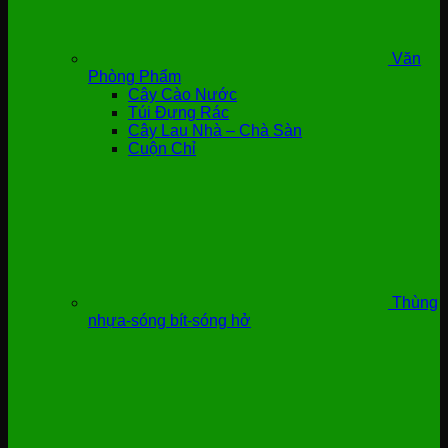
Văn
Phòng Phẩm
Cây Cào Nước
Túi Đựng Rác
Cây Lau Nhà – Chà Sàn
Cuộn Chỉ
Thùng
nhựa-sóng bít-sóng hở