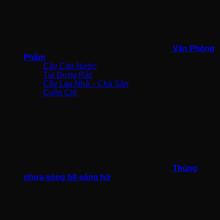
Văn Phòng
Phẩm
Cây Cào Nước
Túi Đựng Rác
Cây Lau Nhà – Chà Sàn
Cuộn Chỉ
Thùng
nhựa-sóng bít-sóng hở