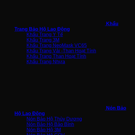
Khẩu
Trang Bảo Hộ Lao Động
Khẩu Trang Y Tế
Khẩu Trang 3M
Khẩu Trang NeoMask VC65
Khẩu Trang Vải -Than Hoạt Tính
Khẩu Trang Than Hoạt Tính
Khẩu Trang Nhựa
Nón Bảo
Hộ Lao Động
Nón Bảo Hộ Thùy Dương
Nón Bảo Hộ Bảo Bình
Nón Bảo Hộ 3M