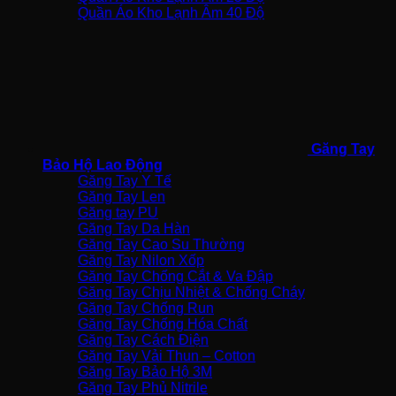
Quần Áo Kho Lạnh Âm 40 Độ
Găng Tay
Bảo Hộ Lao Động
Găng Tay Y Tế
Găng Tay Len
Găng tay PU
Găng Tay Da Hàn
Găng Tay Cao Su Thường
Găng Tay Nilon Xốp
Găng Tay Chống Cắt & Va Đập
Găng Tay Chịu Nhiệt & Chống Cháy
Găng Tay Chống Run
Găng Tay Chống Hóa Chất
Găng Tay Cách Điện
Găng Tay Vải Thun – Cotton
Găng Tay Bảo Hộ 3M
Găng Tay Phủ Nitrile