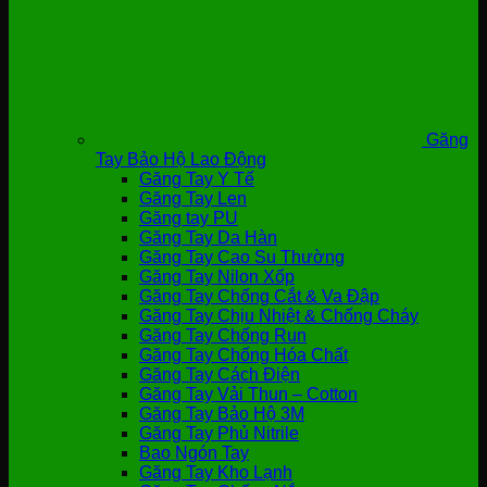
Găng
Tay Bảo Hộ Lao Động
Găng Tay Y Tế
Găng Tay Len
Găng tay PU
Găng Tay Da Hàn
Găng Tay Cao Su Thường
Găng Tay Nilon Xốp
Găng Tay Chống Cắt & Va Đập
Găng Tay Chịu Nhiệt & Chống Cháy
Găng Tay Chống Run
Găng Tay Chống Hóa Chất
Găng Tay Cách Điện
Găng Tay Vải Thun – Cotton
Găng Tay Bảo Hộ 3M
Găng Tay Phủ Nitrile
Bao Ngón Tay
Găng Tay Kho Lạnh