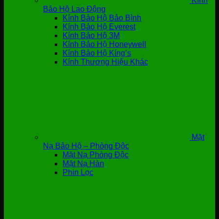
Kính
Bảo Hộ Lao Động
Kính Bảo Hộ Bảo Bình
Kính Bảo Hộ Everest
Kính Bảo Hộ 3M
Kính Bảo Hộ Honeywell
Kính Bảo Hộ Kíng’s
Kính Thương Hiệu Khác
Mặt
Nạ Bảo Hộ – Phòng Độc
Mặt Nạ Phòng Độc
Mặt Nạ Hàn
Phin Lọc