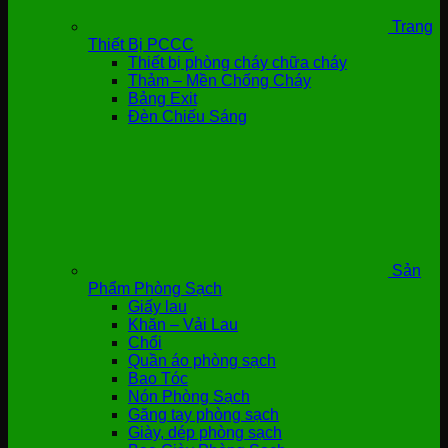
Trang
Thiết Bị PCCC
Thiết bị phòng cháy chữa cháy
Thảm – Mền Chống Cháy
Bảng Exit
Đèn Chiếu Sáng
Sản
Phẩm Phòng Sạch
Giấy lau
Khăn – Vải Lau
Chổi
Quần áo phòng sạch
Bao Tóc
Nón Phòng Sạch
Găng tay phòng sạch
Giày, dép phòng sạch