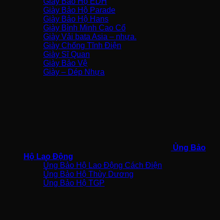
Giày Bảo Hộ EDH
Giày Bảo Hộ Parade
Giày Bảo Hộ Hans
Giày Bình Minh Cao Cổ
Giày Vải bata Asia – nhựa.
Giày Chống Tĩnh Điện
Giày Sĩ Quan
Giày Bảo Vệ
Giày – Dép Nhựa
Ủng Bảo
Hộ Lao Động
Ủng Bảo Hộ Lao Động Cách Điện
Ủng Bảo Hộ Thùy Dương
Ủng Bảo Hộ TGP