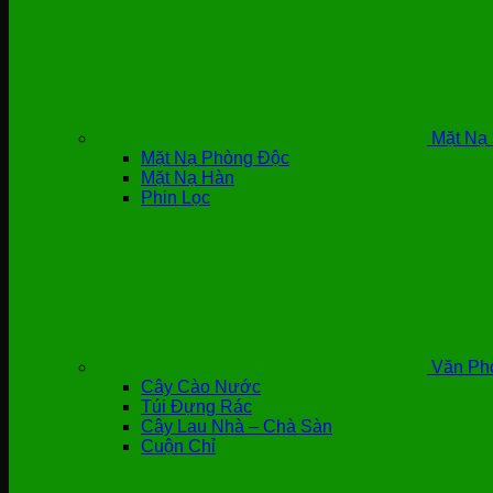
Mặt Nạ 
Mặt Nạ Phòng Độc
Mặt Nạ Hàn
Phin Lọc
Văn Ph
Cây Cào Nước
Túi Đựng Rác
Cây Lau Nhà – Chà Sàn
Cuộn Chỉ