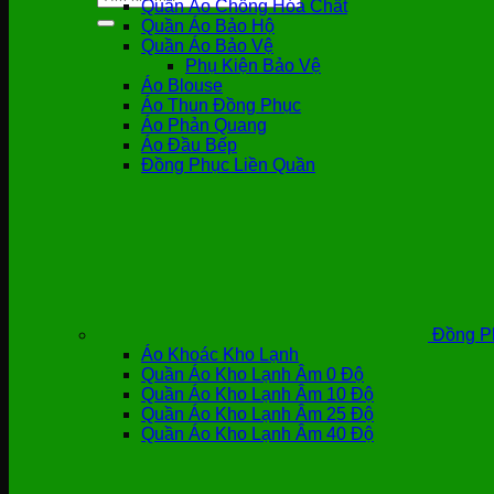
Quần Áo Chống Hóa Chất
kiếm:
Quần Áo Bảo Hộ
Quần Áo Bảo Vệ
Phụ Kiện Bảo Vệ
Áo Blouse
Áo Thun Đồng Phục
Áo Phản Quang
Áo Đầu Bếp
Đồng Phục Liền Quần
Đồng P
Áo Khoác Kho Lạnh
Quần Áo Kho Lạnh Âm 0 Độ
Quần Áo Kho Lạnh Âm 10 Độ
Quần Áo Kho Lạnh Âm 25 Độ
Quần Áo Kho Lạnh Âm 40 Độ