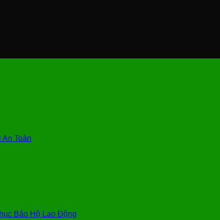
 An Toàn
hục Bảo Hộ Lao Động