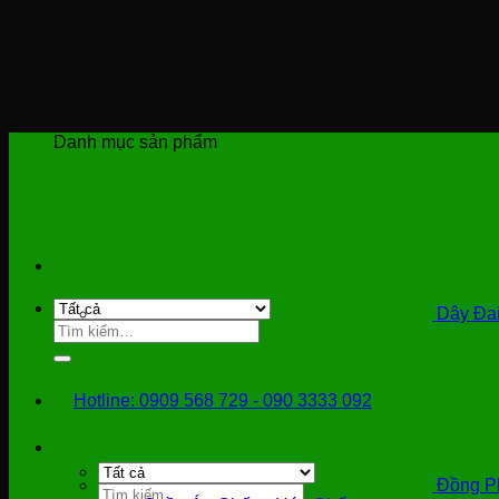
Bỏ
qua
nội
dung
Danh mục sản phẩm
Dây Đai
Tìm
kiếm:
Hotline: 0909 568 729 - 090 3333 092
Đồng P
Tìm