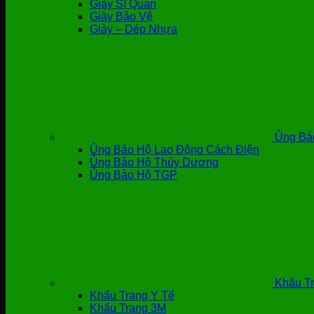
Giày Sĩ Quan
Giày Bảo Vệ
Giày – Dép Nhựa
Ủng Bả
Ủng Bảo Hộ Lao Động Cách Điện
Ủng Bảo Hộ Thùy Dương
Ủng Bảo Hộ TGP
Khẩu Tr
Khẩu Trang Y Tế
Khẩu Trang 3M