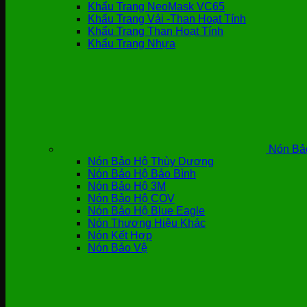
Khẩu Trang NeoMask VC65
Khẩu Trang Vải -Than Hoạt Tính
Khẩu Trang Than Hoạt Tính
Khẩu Trang Nhựa
Nón Bả
Nón Bảo Hộ Thùy Dương
Nón Bảo Hộ Bảo Bình
Nón Bảo Hộ 3M
Nón Bảo Hộ COV
Nón Bảo Hộ Blue Eagle
Nón Thương Hiệu Khác
Nón Kết Hợp
Nón Bảo Vệ