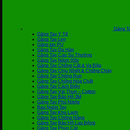
Găng Ta
Găng Tay Y Tế
Găng Tay Len
Găng tay PU
Găng Tay Da Hàn
Găng Tay Cao Su Thường
Găng Tay Nilon Xốp
Găng Tay Chống Cắt & Va Đập
Găng Tay Chịu Nhiệt & Chống Cháy
Găng Tay Chống Run
Găng Tay Chống Hóa Chất
Găng Tay Cách Điện
Găng Tay Vải Thun – Cotton
Găng Tay Bảo Hộ 3M
Găng Tay Phủ Nitrile
Bao Ngón Tay
Găng Tay Kho Lạnh
Găng Tay Chống Nắng
Găng Tay Bảo Hộ Lao Động
Găng Tay Phun Cát