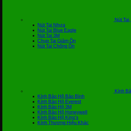
Nút Tai
Nút Tai Nhựa
Nút Tai Blue Eagle
Nút Tai 3M
Chụp Tai Giảm Ồn
Nút Tai Chống Ồn
Kính Bả
Kính Bảo Hộ Bảo Bình
Kính Bảo Hộ Everest
Kính Bảo Hộ 3M
Kính Bảo Hộ Honeywell
Kính Bảo Hộ Kíng’s
Kính Thương Hiệu Khác