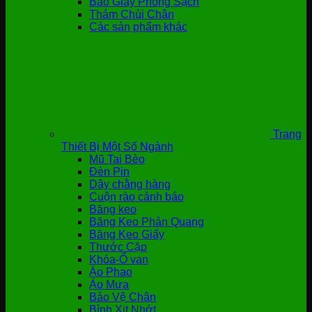
Bao Giày Phòng Sạch
Thảm Chùi Chân
Các sản phẩm khác
Trang
Thiết Bị Một Số Ngành
Mũ Tai Bèo
Đèn Pin
Dây chằng hàng
Cuộn rào cảnh báo
Băng keo
Băng Keo Phản Quang
Băng Keo Giấy
Thước Cặp
Khóa-Ổ van
Áo Phao
Áo Mưa
Bảo Vệ Chân
Bình Xịt Nhớt