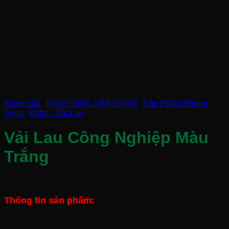
Trang chủ
/
DANH MỤC SẢN PHẨM
/
Sản Phẩm Phòng
Sạch
/
Khăn - Vải Lau
Vải Lau Công Nghiệp Màu
Trắng
0
VND
Thông tin sản phẩm:
Chất liệu:
Cotton pha
Khối lượng:
5kg/cục