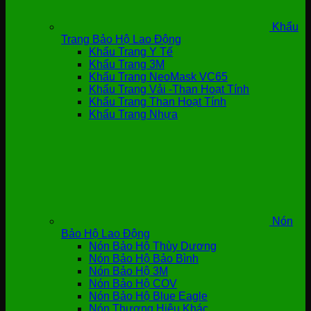
Khẩu
Trang Bảo Hộ Lao Động
Khẩu Trang Y Tế
Khẩu Trang 3M
Khẩu Trang NeoMask VC65
Khẩu Trang Vải -Than Hoạt Tính
Khẩu Trang Than Hoạt Tính
Khẩu Trang Nhựa
Nón
Bảo Hộ Lao Động
Nón Bảo Hộ Thùy Dương
Nón Bảo Hộ Bảo Bình
Nón Bảo Hộ 3M
Nón Bảo Hộ COV
Nón Bảo Hộ Blue Eagle
Nón Thương Hiệu Khác