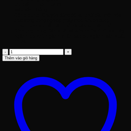
Ưu điểm:
Thấm hút tốt
Màu sắc:
Trắng
Công dụng:
Chuyên dùng để lau chùi dầu mỡ, hóa
chất trong công nghiệp (máy móc, khuôn đúc)…
Thích hợp lau bề mặt nhỏ và các chi tiết nhỏ
Sử dụng trong Sản xuất và sửa chữa ô tô, xe máy,
ngành cơ khí, ngành in ấn bao bì, Ngành sản xuất
nhựa…
Vải
Lau
Thêm vào giỏ hàng
Công
Nghiệp
Màu
Trắng
số
lượng