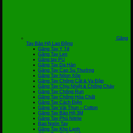
Găng
Tay Bảo Hộ Lao Động
Găng Tay Y Tế
Găng Tay Len
Găng tay PU
Găng Tay Da Hàn
Găng Tay Cao Su Thường
Găng Tay Nilon Xốp
Găng Tay Chống Cắt & Va Đập
Găng Tay Chịu Nhiệt & Chống Cháy
Găng Tay Chống Run
Găng Tay Chống Hóa Chất
Găng Tay Cách Điện
Găng Tay Vải Thun – Cotton
Găng Tay Bảo Hộ 3M
Găng Tay Phủ Nitrile
Bao Ngón Tay
Găng Tay Kho Lạnh