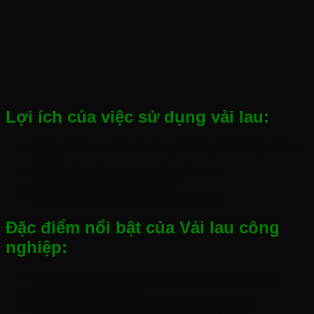
Lợi ích của việc sử dụng vải lau:
Phân loại mục đích sử dụng dễ dàng, tránh lây nhiễm
chéo
Tăng hiệu quả trong quy trình vệ sinh
Tiết kiệm thời gian và chi phí
Giảm thiểu rủi ro về an toàn và vệ sinh
Đặc điểm nổi bật của Vải lau công
nghiệp:
Độ bền cao, chịu được nhiều lần giặt và sử dụng
Khả năng thấm hút tốt
Không để lại xơ vải trên bề mặt cần lau chùi