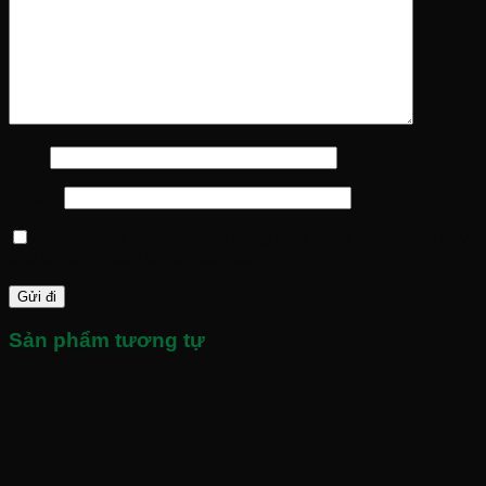
Tên
*
Email
*
Lưu tên của tôi, email, và trang web trong trình duyệt này
cho lần bình luận kế tiếp của tôi.
Sản phẩm tương tự