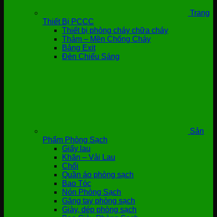
Trang
Thiết Bị PCCC
Thiết bị phòng cháy chữa cháy
Thảm – Mền Chống Cháy
Bảng Exit
Đèn Chiếu Sáng
Sản
Phẩm Phòng Sạch
Giấy lau
Khăn – Vải Lau
Chổi
Quần áo phòng sạch
Bao Tóc
Nón Phòng Sạch
Găng tay phòng sạch
Giày, dép phòng sạch