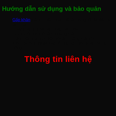
Hướng dẫn sử dụng và bảo quản
Gấp khăn
thành nhiều phần để tận dụng tối đa diện tích
lau chùi
Thay khăn khi đã bẩn hoặc bão hòa
Lưu trữ ở nơi khô ráo, thoáng mát
Tránh tiếp xúc trực tiếp với ánh nắng mặt trời
Kiểm tra định kỳ và loại bỏ những chiếc khăn đã hư
hỏng
Thông tin liên hệ