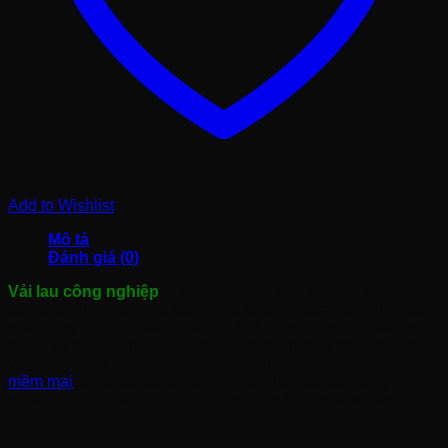
Add to Wishlist
Mô tả
Đánh giá (0)
Vải lau công nghiệp
là sản phẩm vệ sinh chuyên dụng
được sử dụng rộng rãi trong nhà xưởng, gara, cơ khí và sản
xuất công nghiệp. Sản phẩm có khả năng thấm hút dầu mỡ,
nước và bụi bẩn hiệu quả, giúp làm sạch máy móc, thiết bị
và bề mặt làm việc nhanh chóng. Với chất liệu bền chắc,
mềm mại
và có thể tái sử dụng nhiều lần, vải lau công
nghiệp giúp tiết kiệm chi phí, nâng cao hiệu quả vệ sinh.