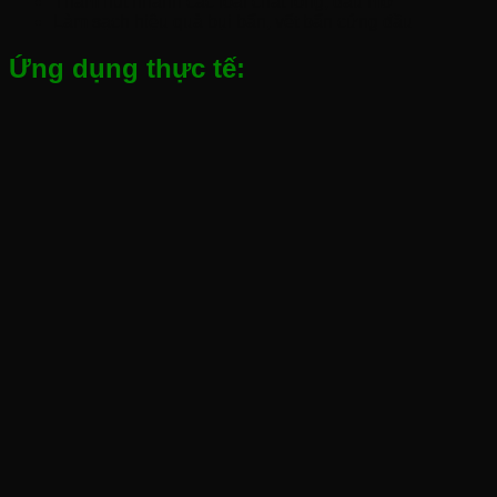
Thấm hút nhanh các loại chất lỏng, dầu mỡ
Làm sạch hiệu quả bụi bẩn, vết bẩn cứng đầu
Ứng dụng thực tế: