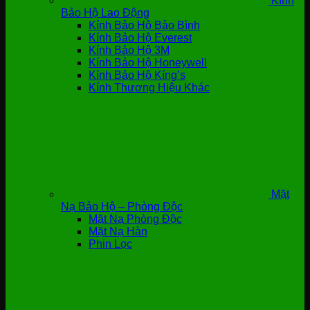
Kính
Bảo Hộ Lao Động
Kính Bảo Hộ Bảo Bình
Kính Bảo Hộ Everest
Kính Bảo Hộ 3M
Kính Bảo Hộ Honeywell
Kính Bảo Hộ Kíng’s
Kính Thương Hiệu Khác
Mặt
Nạ Bảo Hộ – Phòng Độc
Mặt Nạ Phòng Độc
Mặt Nạ Hàn
Phin Lọc