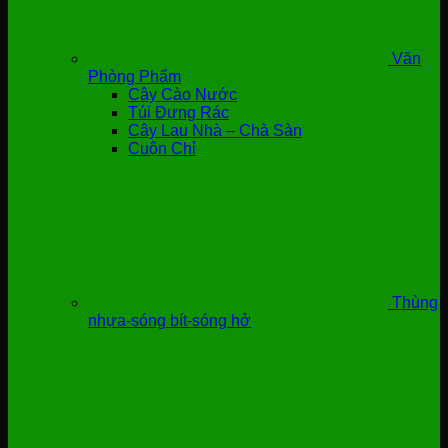
Văn
Phòng Phẩm
Cây Cào Nước
Túi Đựng Rác
Cây Lau Nhà – Chà Sàn
Cuộn Chỉ
Thùng
nhựa-sóng bít-sóng hở