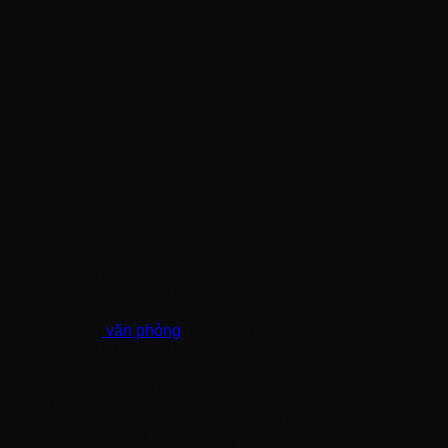
Lau chùi máy móc, thiết bị
Vệ sinh khu vực làm việc
Loại bỏ dầu mỡ, bụi kim loại
Vệ sinh
văn phòng
, khu công cộng
Lau chùi kính, bề mặt inox
Vệ sinh nhà bếp, nhà vệ sinh công cộng
Công nghiệp ô tô: Lau chùi phụ tùng, vệ sinh nội thất
xe
Công nghiệp thực phẩm: Vệ sinh khu vực chế biến
Ngành in ấn: Lau chùi máy in, loại bỏ mực