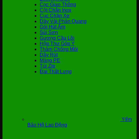
Cọc Giao Thông
Cột Chắn Inox
Cục Chặn Xe
Dây Vải Phản Quang
Gói Hút Ẩm
Sủi Sơn
Gương Cầu Lồi
Hộp Thư Góp Ý
Thảm Chống Mỏi
Dây Rút
Màng PE
Túi Zip
Đai Thắt Lưng
Yếm
Bảo Hộ Lao Động