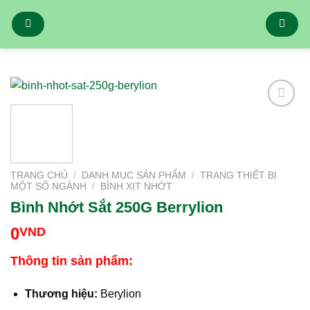
Bỏ
qua
nội
dung
Add to
Wishlist
TRANG CHỦ
/
DANH MỤC SẢN PHẨM
/
TRANG THIẾT BỊ
MỘT SỐ NGÀNH
/
BÌNH XỊT NHỚT
Bình Nhớt Sắt 250G Berrylion
0
VND
Thông tin sản phẩm:
Thương hiệu:
Berylion