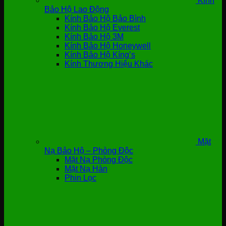
Kính
Bảo Hộ Lao Động
Kính Bảo Hộ Bảo Bình
Kính Bảo Hộ Everest
Kính Bảo Hộ 3M
Kính Bảo Hộ Honeywell
Kính Bảo Hộ Kíng’s
Kính Thương Hiệu Khác
Mặt
Nạ Bảo Hộ – Phòng Độc
Mặt Nạ Phòng Độc
Mặt Nạ Hàn
Phin Lọc