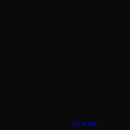
Bảo vệ người tiêu dùng các tác nhân như: cháy, tiếp
xúc nhiệt, sức nóng đối lưu,
bức xạ nhiệt
và sự nóng
chảy của các kim loại nhỏ.