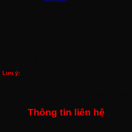
hộ chuyên dụng có khả năng chịu nhiệt lên đến 250°C. Dưới
đây là các công dụng chính:
Bảo vệ tay khỏi nhiệt độ cao lên đến 250°C khi làm
việc
Phù hợp cho các công việc trong môi trường nhiệt độ
cao như: nhà máy, xưởng sản xuất, nhà bếp công
nghiệp
Giúp ngăn ngừa tai nạn và bảo vệ người lao động khỏi
bỏng nhiệt
Đảm bảo an toàn lao động theo các tiêu chuẩn và quy
định về bảo hộ.
Lưu ý:
Khi sản phẩm được cắt, sẽ ảnh hưởng đến hiệu quả
bảo vệ khi sử dụng.
Lưu trữ sản phẩm nên ở nơi khô ráo, tránh ẩm ước và
nấm mốc.
Thông tin liên hệ