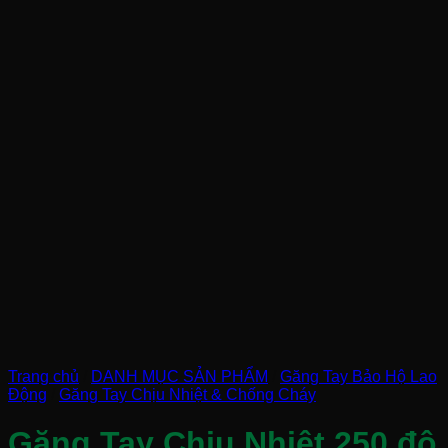
Trang chủ
/
DANH MỤC SẢN PHẨM
/
Găng Tay Bảo Hộ Lao
Động
/
Găng Tay Chịu Nhiệt & Chống Cháy
Găng Tay Chịu Nhiệt 250 độ