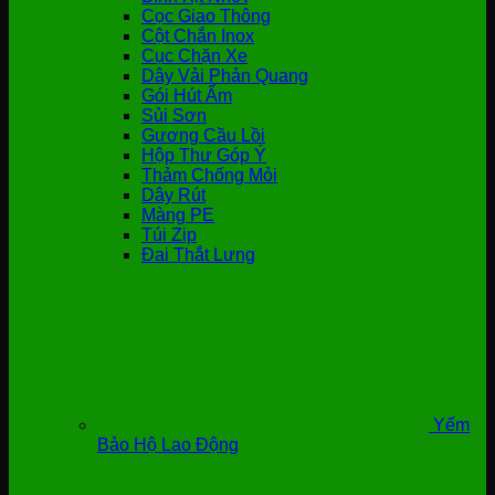
Cọc Giao Thông
Cột Chắn Inox
Cục Chặn Xe
Dây Vải Phản Quang
Gói Hút Ẩm
Sủi Sơn
Gương Cầu Lồi
Hộp Thư Góp Ý
Thảm Chống Mỏi
Dây Rút
Màng PE
Túi Zip
Đai Thắt Lưng
Yếm
Bảo Hộ Lao Động