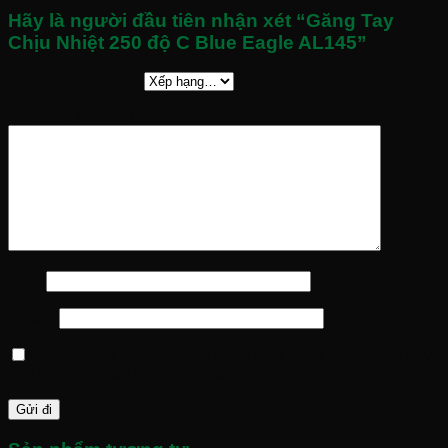
Hãy là người đầu tiên nhận xét “Găng Tay
Chịu Nhiệt 250 độ C Blue Eagle AL145”
Đánh giá của bạn
*
Đánh giá của bạn
*
Tên
*
Email
*
Lưu tên của tôi, email, và trang web trong trình duyệt này
cho lần bình luận kế tiếp của tôi.