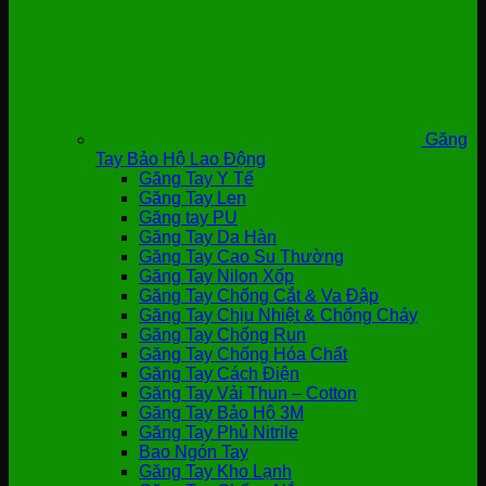
Găng
Tay Bảo Hộ Lao Động
Găng Tay Y Tế
Găng Tay Len
Găng tay PU
Găng Tay Da Hàn
Găng Tay Cao Su Thường
Găng Tay Nilon Xốp
Găng Tay Chống Cắt & Va Đập
Găng Tay Chịu Nhiệt & Chống Cháy
Găng Tay Chống Run
Găng Tay Chống Hóa Chất
Găng Tay Cách Điện
Găng Tay Vải Thun – Cotton
Găng Tay Bảo Hộ 3M
Găng Tay Phủ Nitrile
Bao Ngón Tay
Găng Tay Kho Lạnh