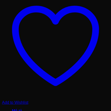
250
độ
C
Blue
Eagle
AL145
số
lượng
Add to Wishlist
Mô tả