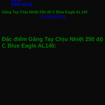
Đánh giá (0)
Găng Tay Chịu Nhiệt 250 độ C Blue Eagle AL145
nhập
khẩu được dùng trong
các môi trường
làm việc như: ngành
công nghiệp chế biến thực phẩm, luyện kim, nhà bếp, bánh
lò nướng, các lò công nghiệp và các môi trường nhiệt độ
cao.
Đặc điểm Găng Tay Chịu Nhiệt 250 độ
C Blue Eagle AL145: