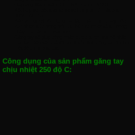
Đáp ứng tiêu chuẩn: CE EN407 and EN388
Kết hợp sợi dệt aramid và sợi thủy tinh,1 mặt phủ
nhôm. AL145
Bảo vệ người tiêu dùng các tác nhân như: cháy, tiếp
xúc nhiệt, sức nóng đối lưu, bức xạ nhiệt và sự nóng
chảy của các kim loại nhỏ.
Găng tay sẽ giúp công nhân được tự tin, tha hồ nhất
mà đem đến kết quả tốt bởi thuộc tính công tác đòi hỏi
một độ chính xác cao.
Công dụng của sản phẩm găng tay
chịu nhiệt 250 độ C: