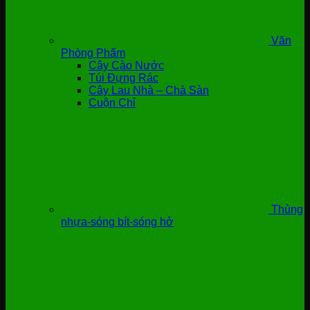
Văn
Phòng Phẩm
Cây Cào Nước
Túi Đựng Rác
Cây Lau Nhà – Chà Sàn
Cuộn Chỉ
Thùng
nhựa-sóng bít-sóng hở