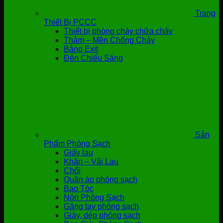
Trang
Thiết Bị PCCC
Thiết bị phòng cháy chữa cháy
Thảm – Mền Chống Cháy
Bảng Exit
Đèn Chiếu Sáng
Sản
Phẩm Phòng Sạch
Giấy lau
Khăn – Vải Lau
Chổi
Quần áo phòng sạch
Bao Tóc
Nón Phòng Sạch
Găng tay phòng sạch
Giày, dép phòng sạch