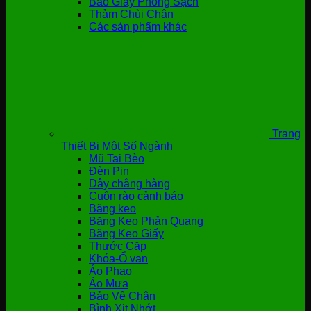
Bao Giày Phòng Sạch
Thảm Chùi Chân
Các sản phẩm khác
Trang
Thiết Bị Một Số Ngành
Mũ Tai Bèo
Đèn Pin
Dây chằng hàng
Cuộn rào cảnh báo
Băng keo
Băng Keo Phản Quang
Băng Keo Giấy
Thước Cặp
Khóa-Ổ van
Áo Phao
Áo Mưa
Bảo Vệ Chân
Bình Xịt Nhớt