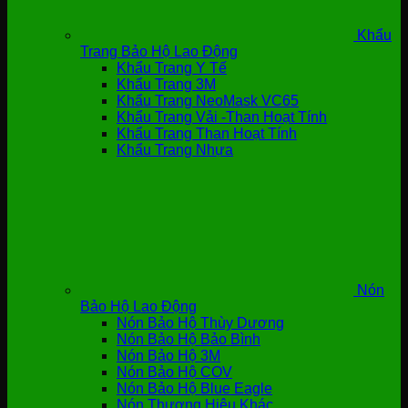
Khẩu
Trang Bảo Hộ Lao Động
Khẩu Trang Y Tế
Khẩu Trang 3M
Khẩu Trang NeoMask VC65
Khẩu Trang Vải -Than Hoạt Tính
Khẩu Trang Than Hoạt Tính
Khẩu Trang Nhựa
Nón
Bảo Hộ Lao Động
Nón Bảo Hộ Thùy Dương
Nón Bảo Hộ Bảo Bình
Nón Bảo Hộ 3M
Nón Bảo Hộ COV
Nón Bảo Hộ Blue Eagle
Nón Thương Hiệu Khác