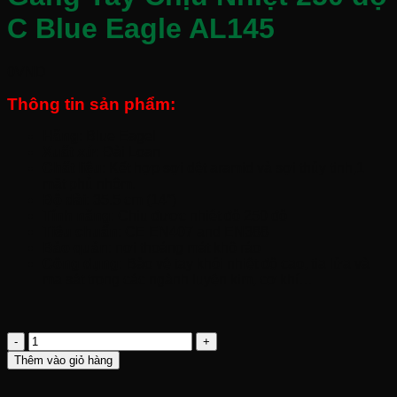
C Blue Eagle AL145
0
VND
Thông tin sản phẩm:
Hãng
: Blue Eagel
Xuất xứ
: Đài Loan
Chất liệu
: Kết hợp sợi dệt aramid và sợi thủy tinh,1
mặt phủ nhôm.
Độ dài
: 35.5 cm (14″)
Tính năng
: Chịu được nhiệt độ 250 độ
Tiêu chuẩn
: CE EN407 and EN388
Bảo quản
: nơi thoáng mát khô ráo
Công dụng:
Bảo vệ tay khỏi nhiệt độ cao, tia lửa và
ma sát trong các ngành luyện kim, cơ khí…
Găng
Tay
Thêm vào giỏ hàng
Chịu
Nhiệt