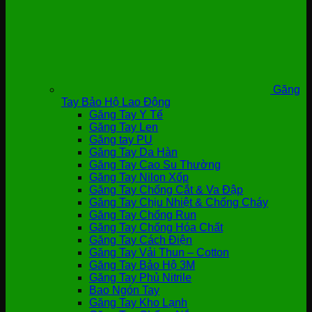
Găng
Tay Bảo Hộ Lao Động
Găng Tay Y Tế
Găng Tay Len
Găng tay PU
Găng Tay Da Hàn
Găng Tay Cao Su Thường
Găng Tay Nilon Xốp
Găng Tay Chống Cắt & Va Đập
Găng Tay Chịu Nhiệt & Chống Cháy
Găng Tay Chống Run
Găng Tay Chống Hóa Chất
Găng Tay Cách Điện
Găng Tay Vải Thun – Cotton
Găng Tay Bảo Hộ 3M
Găng Tay Phủ Nitrile
Bao Ngón Tay
Găng Tay Kho Lạnh