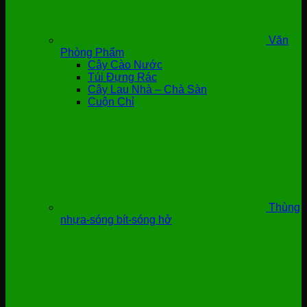
Văn
Phòng Phẩm
Cây Cào Nước
Túi Đựng Rác
Cây Lau Nhà – Chà Sàn
Cuộn Chỉ
Thùng
nhựa-sóng bít-sóng hở