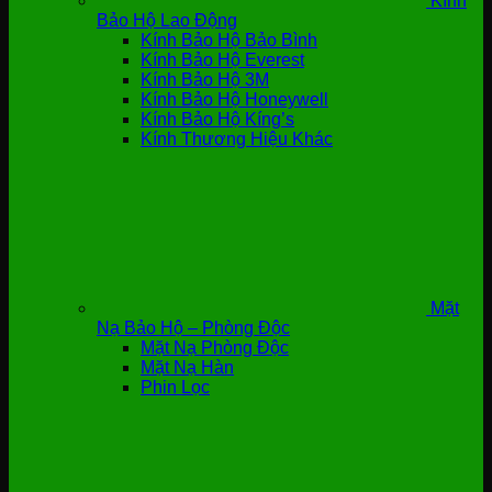
Kính
Bảo Hộ Lao Động
Kính Bảo Hộ Bảo Bình
Kính Bảo Hộ Everest
Kính Bảo Hộ 3M
Kính Bảo Hộ Honeywell
Kính Bảo Hộ Kíng’s
Kính Thương Hiệu Khác
Mặt
Nạ Bảo Hộ – Phòng Độc
Mặt Nạ Phòng Độc
Mặt Nạ Hàn
Phin Lọc