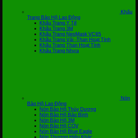
Khẩu
Trang Bảo Hộ Lao Động
Khẩu Trang Y Tế
Khẩu Trang 3M
Khẩu Trang NeoMask VC65
Khẩu Trang Vải -Than Hoạt Tính
Khẩu Trang Than Hoạt Tính
Khẩu Trang Nhựa
Nón
Bảo Hộ Lao Động
Nón Bảo Hộ Thùy Dương
Nón Bảo Hộ Bảo Bình
Nón Bảo Hộ 3M
Nón Bảo Hộ COV
Nón Bảo Hộ Blue Eagle
Nón Thương Hiệu Khác