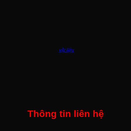
cơ khí, gò, hàn, luyện kịm…
Tránh khỏi các tia lửa, tia mạ kim loại bắn ra trong khi
hàn.
Giúp đôi tay không phải tiếp xúc trực tiếp với các vật
dụng nóng, nhiệt độ cao.
Mềm mại, lớp trong được may bằng lớp vải dày và
mềm, tạo cảm giác êm ái và thoải mái.
Từ đó tạo cảm giác an tâm cho người sử dụng.
Môi trường làm việc có các
vật liệu
xây dựng sắc nhọn như
thép, gạch, đinh:
Găng tay lao động chính là dụng cụ để giảm thiểu cao
nhất tay không bị trầy xước, dập nát…
Môi trường hàn xì, cắt đá:
Găng tay sẽ giúp công nhân được tự tin, tha hồ nhất
mà đem đến kết quả tốt bởi thuộc tính công tác đòi hỏi
một độ chính xác cao.
Thông tin liên hệ