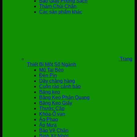
Bao Giày Phòng Sạch
Thảm Chùi Chân
Các sản phẩm khác
Trang
Thiết Bị Một Số Ngành
Mũ Tai Bèo
Đèn Pin
Dây chằng hàng
Cuộn rào cảnh báo
Băng keo
Băng Keo Phản Quang
Băng Keo Giấy
Thước Cặp
Khóa-Ổ van
Áo Phao
Áo Mưa
Bảo Vệ Chân
Bình Xịt Nhớt