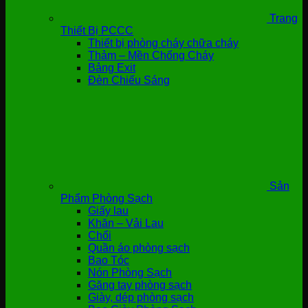
Trang
Thiết Bị PCCC
Thiết bị phòng cháy chữa cháy
Thảm – Mền Chống Cháy
Bảng Exit
Đèn Chiếu Sáng
Sản
Phẩm Phòng Sạch
Giấy lau
Khăn – Vải Lau
Chổi
Quần áo phòng sạch
Bao Tóc
Nón Phòng Sạch
Găng tay phòng sạch
Giày, dép phòng sạch