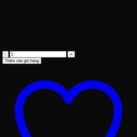
Chất liệu:
Da
Màu sắc:
Màu xanh
Kích cỡ:
Dài 28 cm.
Kiểu dáng:
Công nghiệp
Công dụng
: Chống tia lửa, mạt kim loại
Xuất xứ sản phẩm:
Việt Nam
Công dụng:
Giảm thiểu nguy cơ bị giật điện, chống
nhiệt và chống tia lửa điện…
Găng
Tay
Thêm vào giỏ hàng
Da
Hàn
1
Lớp
Ngắn
số
lượng