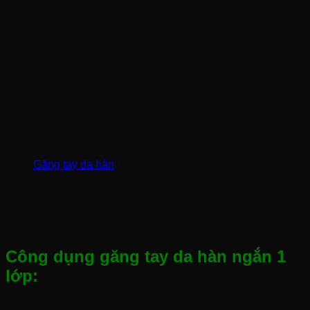
Găng tay da hàn
may bởi 1 lớp da bò hoặc da trâu đã
qua xử lý có tác dụng chống lửa hàn bắn ra.
Găng tay bảo hộ này dày khoảng 35-37 cm bao phủ
bàn tay và cánh tay dưới.
Được sử dụng trong ngành hàn cơ khí, xây dựng và
đóng tàu.
Công dụng găng tay da hàn ngắn 1
lớp:
Được sử dụng nhiều trong các ngành công nghiệp như