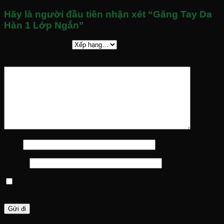
Hãy là người đầu tiên nhận xét “Găng Tay Da
Hàn 1 Lớp Ngắn”
Đánh giá của bạn
*
Đánh giá của bạn
*
Tên
*
Email
*
Lưu tên của tôi, email, và trang web trong trình duyệt này
cho lần bình luận kế tiếp của tôi.