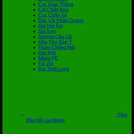
Cọc Giao Thông
Cột Chắn Inox
Cục Chặn Xe
Dây Vải Phản Quang
Gói Hút Ẩm
Sủi Sơn
Gương Cầu Lồi
Hộp Thư Góp Ý
Thảm Chống Mỏi
Dây Rút
Màng PE
Túi Zip
Đai Thắt Lưng
Yếm
Bảo Hộ Lao Động