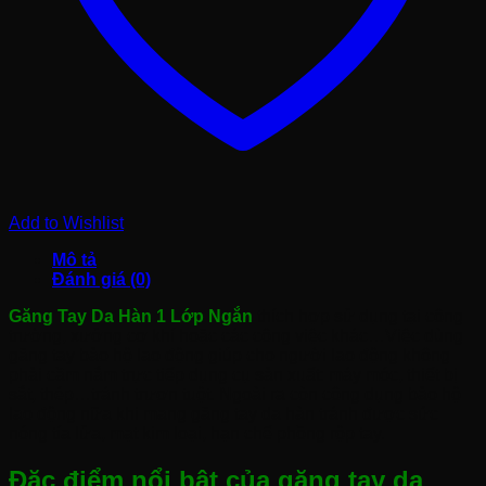
Add to Wishlist
Mô tả
Đánh giá (0)
Găng Tay Da Hàn 1 Lớp Ngắn
thích hợp sử dụng tại công
trường, xưởng cơ khí hoặc các công việc khác…Việc dùng
găng tay bảo hộ lao động giúp cho người lao động không
phải cầm nắm trực tiếp dụng cụ sản xuất: máy móc, thiết bị
sắt, thép…tránh trươn tuột. Ngoài ra còn công dụng bảo hộ
lao động nữa khi mang găng tay da hàn tránh được sức
nóng tía lửa, mạt kim loại, hạn chế phồng rộp tay.
Đặc điểm nổi bật của găng tay da