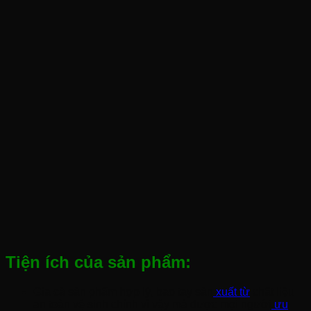
Tiện ích của sản phẩm:
Gía cả sản phẩm hợp lý, bao tay sản
xuất từ
chất liệu
an toàn vệ sinh chính vì vậy mà được mọi người
ưu