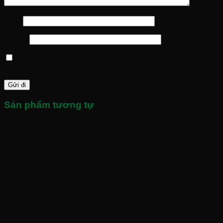
Tên
*
Email
*
Lưu tên của tôi, email, và trang web trong trình duyệt này
cho lần bình luận kế tiếp của tôi.
Sản phẩm tương tự