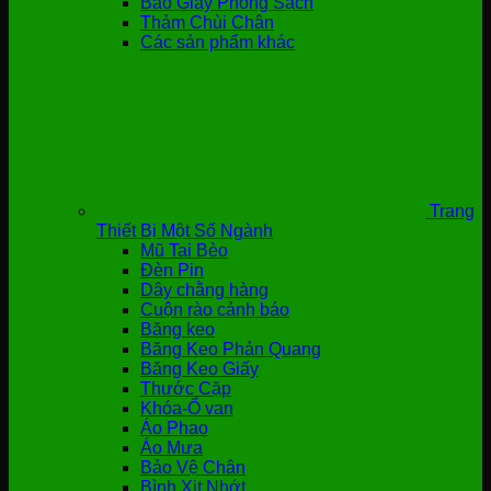
Bao Giày Phòng Sạch
Thảm Chùi Chân
Các sản phẩm khác
Trang
Thiết Bị Một Số Ngành
Mũ Tai Bèo
Đèn Pin
Dây chằng hàng
Cuộn rào cảnh báo
Băng keo
Băng Keo Phản Quang
Băng Keo Giấy
Thước Cặp
Khóa-Ổ van
Áo Phao
Áo Mưa
Bảo Vệ Chân
Bình Xịt Nhớt