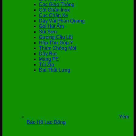
Cọc Giao Thông
Cột Chắn Inox
Cục Chặn Xe
Dây Vải Phản Quang
Gói Hút Ẩm
Sủi Sơn
Gương Cầu Lồi
Hộp Thư Góp Ý
Thảm Chống Mỏi
Dây Rút
Màng PE
Túi Zip
Đai Thắt Lưng
Yếm
Bảo Hộ Lao Động