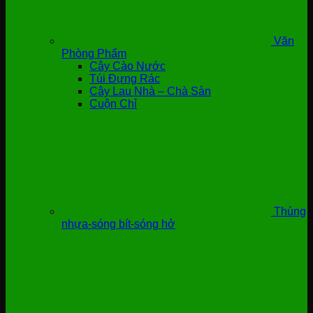
Văn
Phòng Phẩm
Cây Cào Nước
Túi Đựng Rác
Cây Lau Nhà – Chà Sàn
Cuộn Chỉ
Thùng
nhựa-sóng bít-sóng hở