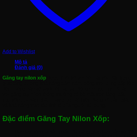
Add to Wishlist
Mô tả
Đánh giá (0)
Găng tay nilon xốp
được thiết kế với bề mặt xốp đặc trưng
giúp tăng cường khả năng bám nắm, đồng thời cung cấp lớp
đệm mỏng bảo vệ tay khỏi các tác động cơ học nhẹ. Khác
với găng tay nilon thông thường có bề mặt trơn láng, cấu
trúc xốp của sản phẩm này giúp cải thiện đáng kể cảm giác
và khả năng thao tác tinh tế của người sử dụng.
Đặc điểm Găng Tay Nilon Xốp:
Bao tay nilon là sản phẩm đa năng giúp bạn bảo vệ đôi