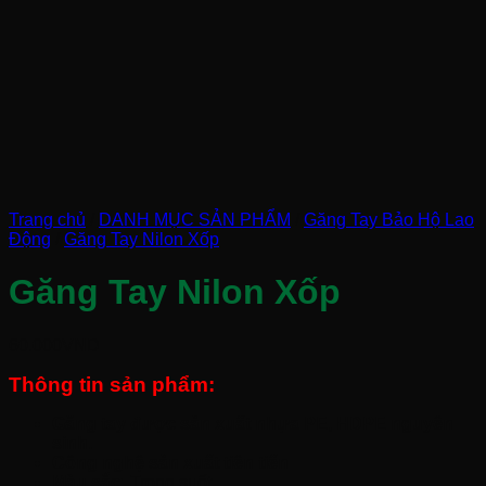
Trang chủ
/
DANH MỤC SẢN PHẨM
/
Găng Tay Bảo Hộ Lao
Động
/
Găng Tay Nilon Xốp
Găng Tay Nilon Xốp
60.000
VND
Thông tin sản phẩm:
Găng tay được sản xuất nhựa PE, HDPE nguyên
sinh.
Công nghệ sản xuất tiên tiến
Màu sắc:
Trong suốt