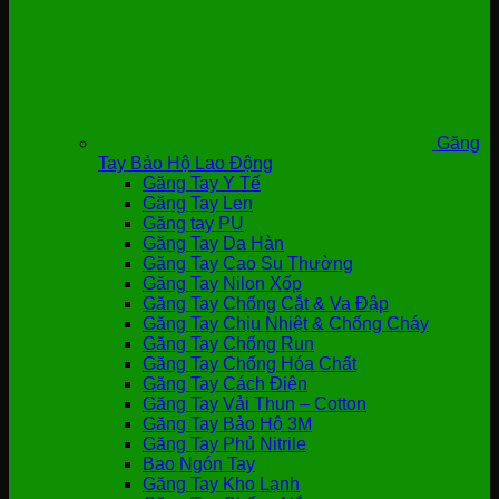
Găng
Tay Bảo Hộ Lao Động
Găng Tay Y Tế
Găng Tay Len
Găng tay PU
Găng Tay Da Hàn
Găng Tay Cao Su Thường
Găng Tay Nilon Xốp
Găng Tay Chống Cắt & Va Đập
Găng Tay Chịu Nhiệt & Chống Cháy
Găng Tay Chống Run
Găng Tay Chống Hóa Chất
Găng Tay Cách Điện
Găng Tay Vải Thun – Cotton
Găng Tay Bảo Hộ 3M
Găng Tay Phủ Nitrile
Bao Ngón Tay
Găng Tay Kho Lạnh