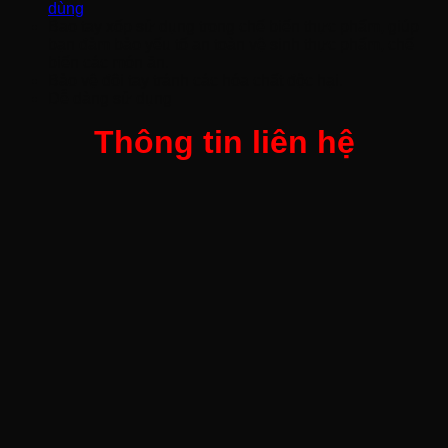
dùng
Bao tay xốp sử dụng trong chế biến thực phẩm, giúp
bạn đảm bảo yếu tố an toàn vệ sinh thực phẩm, chế
biến các món ăn.
Bảo vệ đôi tay tránh các hóa chất độc hại.
Dễ dàng sử dụng
Thông tin liên hệ