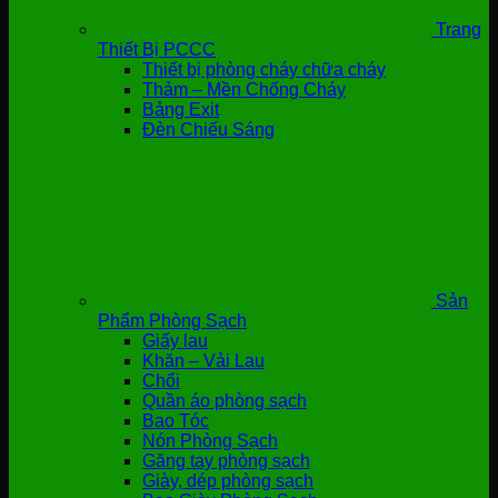
Trang
Thiết Bị PCCC
Thiết bị phòng cháy chữa cháy
Thảm – Mền Chống Cháy
Bảng Exit
Đèn Chiếu Sáng
Sản
Phẩm Phòng Sạch
Giấy lau
Khăn – Vải Lau
Chổi
Quần áo phòng sạch
Bao Tóc
Nón Phòng Sạch
Găng tay phòng sạch
Giày, dép phòng sạch