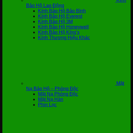
Kính
Bảo Hộ Lao Động
Kính Bảo Hộ Bảo Bình
Kính Bảo Hộ Everest
Kính Bảo Hộ 3M
Kính Bảo Hộ Honeywell
Kính Bảo Hộ Kíng’s
Kính Thương Hiệu Khác
Mặt
Nạ Bảo Hộ – Phòng Độc
Mặt Nạ Phòng Độc
Mặt Nạ Hàn
Phin Lọc