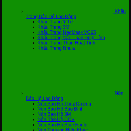
Khẩu
Trang Bảo Hộ Lao Động
Khẩu Trang Y Tế
Khẩu Trang 3M
Khẩu Trang NeoMask VC65
Khẩu Trang Vải -Than Hoạt Tính
Khẩu Trang Than Hoạt Tính
Khẩu Trang Nhựa
Nón
Bảo Hộ Lao Động
Nón Bảo Hộ Thùy Dương
Nón Bảo Hộ Bảo Bình
Nón Bảo Hộ 3M
Nón Bảo Hộ COV
Nón Bảo Hộ Blue Eagle
Nón Thương Hiệu Khác