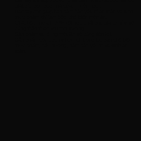
bàn tay khi tiếp xúc với chất bẩn, hóa chất độc hại lúc
giặt giũ, dọn dẹp nhà cửa, nhuộm tóc…
Bao tay còn giúp bạn đảm bảo yếu tố an toàn vệ sinh
thực phẩm khi làm bếp, chế biến món ăn.
Chất liệu nhựa HDPE kết hợp chất phụ gia tự hủy, vô
cùng thân thiện với môi trường.
Sản phẩm sử dụng một lần vô cùng tiện lợi.
Sản phẩm còn cực kỳ hữu ích trong lúc bạn chế biến
thực phẩm, nấu nướng, đảm bảo yếu tố vệ sinh an
toàn.