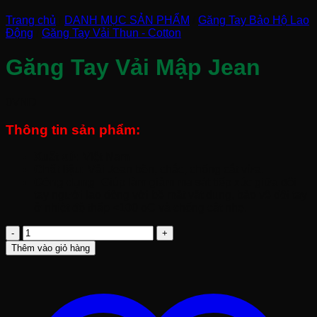
Trang chủ
/
DANH MỤC SẢN PHẨM
/
Găng Tay Bảo Hộ Lao
Động
/
Găng Tay Vải Thun - Cotton
Găng Tay Vải Mập Jean
0
VND
Thông tin sản phẩm:
Xuất xứ:
Việt Nam
Chất liệu:
Vải Jean bền, chắc, chống cắt vừa.
Công dụng:
Giúp làm giảm ma sát tiếp xúc giữa đôi
tay người lao động với bề mặt vật dụng, bảo vệ đôi tay
ở nhiệt độ thấp <100 oC và chống cắt nhẹ.
Găng
Tay
Thêm vào giỏ hàng
Vải
Mập
Jean
số
lượng