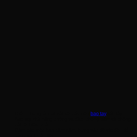
Điểm chung là loại vải kết cấu nên
bao tay
rất dày.
Bao tay khả năng chống va đập, chống đâm và chống
cắt rất hiệu quả.
Đảm bảo việc bạn cầm nắm, bưng vác đồ vật đều dễ
dàng và thuận tiện .