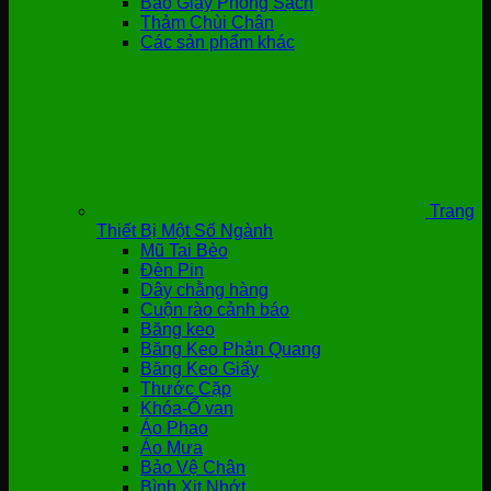
Bao Giày Phòng Sạch
Thảm Chùi Chân
Các sản phẩm khác
Trang
Thiết Bị Một Số Ngành
Mũ Tai Bèo
Đèn Pin
Dây chằng hàng
Cuộn rào cảnh báo
Băng keo
Băng Keo Phản Quang
Băng Keo Giấy
Thước Cặp
Khóa-Ổ van
Áo Phao
Áo Mưa
Bảo Vệ Chân
Bình Xịt Nhớt