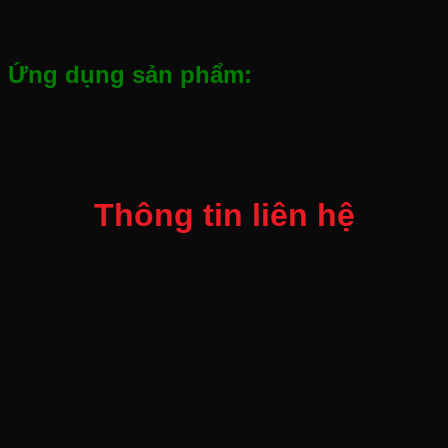
Giúp cho người đeo cảm thấy thoải mái và thấm hút mồ
hôi tốt hơn, tạo cảm giác mềm mại khi làm việc.
Ứng dụng sản phẩm:
Cơ khí
Bốc vác
Chế tạo
Sản xuất
Thông tin liên hệ