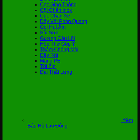
Cọc Giao Thông
Cột Chắn Inox
Cục Chặn Xe
Dây Vải Phản Quang
Gói Hút Ẩm
Sủi Sơn
Gương Cầu Lồi
Hộp Thư Góp Ý
Thảm Chống Mỏi
Dây Rút
Màng PE
Túi Zip
Đai Thắt Lưng
Yếm
Bảo Hộ Lao Động