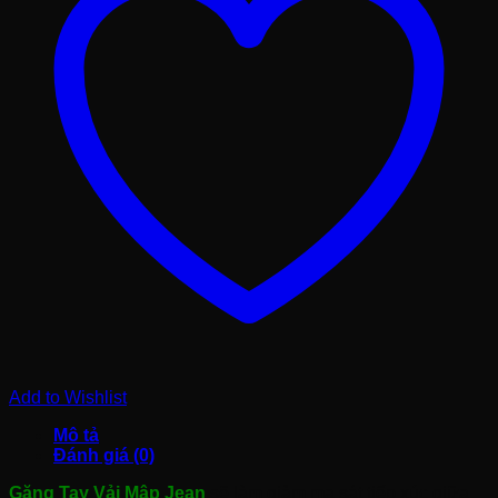
Add to Wishlist
Mô tả
Đánh giá (0)
Găng Tay Vải Mập Jean
sẽ làm giảm ma sát tiếp xúc giữa