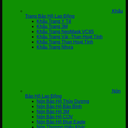
Khẩu
Trang Bảo Hộ Lao Động
Khẩu Trang Y Tế
Khẩu Trang 3M
Khẩu Trang NeoMask VC65
Khẩu Trang Vải -Than Hoạt Tính
Khẩu Trang Than Hoạt Tính
Khẩu Trang Nhựa
Nón
Bảo Hộ Lao Động
Nón Bảo Hộ Thùy Dương
Nón Bảo Hộ Bảo Bình
Nón Bảo Hộ 3M
Nón Bảo Hộ COV
Nón Bảo Hộ Blue Eagle
Nón Thương Hiệu Khác