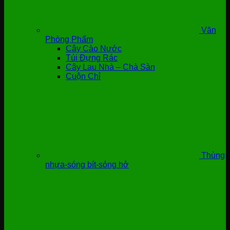
Văn
Phòng Phẩm
Cây Cào Nước
Túi Đựng Rác
Cây Lau Nhà – Chà Sàn
Cuộn Chỉ
Thùng
nhựa-sóng bít-sóng hở