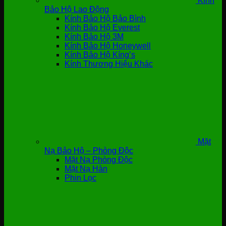
Kính
Bảo Hộ Lao Động
Kính Bảo Hộ Bảo Bình
Kính Bảo Hộ Everest
Kính Bảo Hộ 3M
Kính Bảo Hộ Honeywell
Kính Bảo Hộ Kíng’s
Kính Thương Hiệu Khác
Mặt
Nạ Bảo Hộ – Phòng Độc
Mặt Nạ Phòng Độc
Mặt Nạ Hàn
Phin Lọc