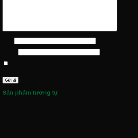
Tên
*
Email
*
Lưu tên của tôi, email, và trang web trong trình duyệt này
cho lần bình luận kế tiếp của tôi.
Sản phẩm tương tự