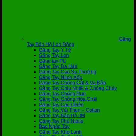
Găng
Tay Bảo Hộ Lao Động
Găng Tay Y Tế
Găng Tay Len
Găng tay PU
Găng Tay Da Hàn
Găng Tay Cao Su Thường
Găng Tay Nilon Xốp
Găng Tay Chống Cắt & Va Đập
Găng Tay Chịu Nhiệt & Chống Cháy
Găng Tay Chống Run
Găng Tay Chống Hóa Chất
Găng Tay Cách Điện
Găng Tay Vải Thun – Cotton
Găng Tay Bảo Hộ 3M
Găng Tay Phủ Nitrile
Bao Ngón Tay
Găng Tay Kho Lạnh