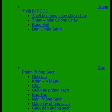
Trang
Thiết Bị PCCC
Thiết bị phòng cháy chữa cháy
Thảm – Mền Chống Cháy
Bảng Exit
Đèn Chiếu Sáng
Sản
Phẩm Phòng Sạch
Giấy lau
Khăn – Vải Lau
Chổi
Quần áo phòng sạch
Bao Tóc
Nón Phòng Sạch
Găng tay phòng sạch
Giày, dép phòng sạch