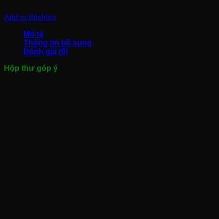
Add to Wishlist
Mô tả
Thông tin bổ sung
Đánh giá (0)
Hộp thư góp ý
là một công cụ quan trọng trong việc thu thập
phản hồi từ khách hàng và nhân viên. Đây là một thiết bị
được thiết kế đặc biệt để người dùng có thể gửi ý kiến, đề
xuất hoặc khiếu nại một cách ẩn danh và thuận tiện.