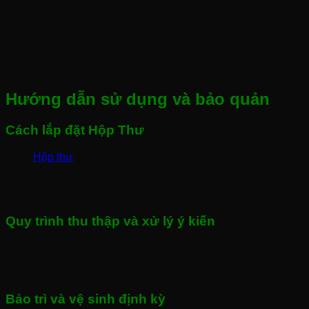
Hướng dẫn sử dụng và bảo quản
Cách lắp đặt Hộp Thư
Hộp thư
góp ý nên được đặt ở vị trí dễ thấy và dễ tiếp
cận.
Đối với loại treo tường, cần đảm bảo gắn chắc chắn để
tránh rơi hoặc bị lấy cắp.
Quy trình thu thập và xử lý ý kiến
Nên có lịch trình cụ thể để thu thập ý kiến từ hộp thư.
Sau khi thu thập, cần phân loại và xử lý thông tin một
cách kịp thời và hiệu quả.
Bảo trì và vệ sinh định kỳ