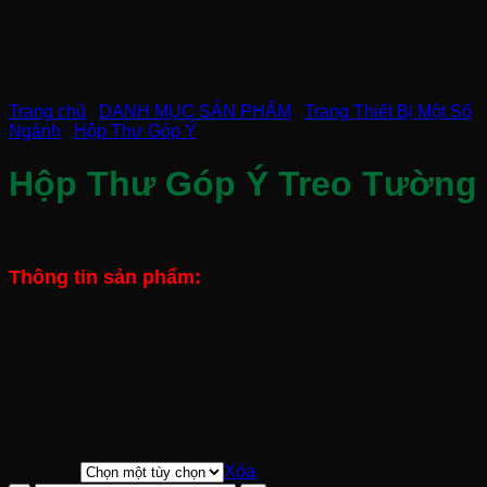
Trang chủ
/
DANH MỤC SẢN PHẨM
/
Trang Thiết Bị Một Số
Ngành
/
Hộp Thư Góp Ý
Hộp Thư Góp Ý Treo Tường
0
VND
Thông tin sản phẩm:
Độ dày:
3mm
Kích thước:
400 x 150 x 350
Thiết kế đơn giản, độ bảo mật cao
Hộp bỏ phiếu vừa khổ giấy A4 và phần tờ rơi để
khổ A5
Công dụng:
Thu thập ý kiến, phản ánh hoặc khiếu nại
từ khách hàng và nhân viên một cách kín đáo…
Màu sắc
Xóa