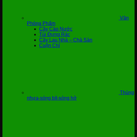
Văn
Phòng Phẩm
Cây Cào Nước
Túi Đựng Rác
Cây Lau Nhà – Chà Sàn
Cuộn Chỉ
Thùng
nhựa-sóng bít-sóng hở