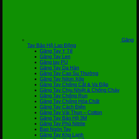
Găng
Tay Bảo Hộ Lao Động
Găng Tay Y Tế
Găng Tay Len
Găng tay PU
Găng Tay Da Hàn
Găng Tay Cao Su Thường
Găng Tay Nilon Xốp
Găng Tay Chống Cắt & Va Đập
Găng Tay Chịu Nhiệt & Chống Cháy
Găng Tay Chống Run
Găng Tay Chống Hóa Chất
Găng Tay Cách Điện
Găng Tay Vải Thun – Cotton
Găng Tay Bảo Hộ 3M
Găng Tay Phủ Nitrile
Bao Ngón Tay
Găng Tay Kho Lạnh