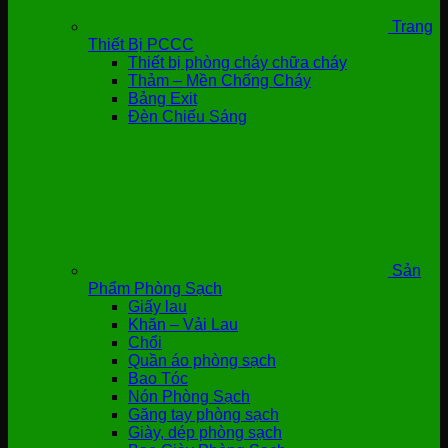
Trang
Thiết Bị PCCC
Thiết bị phòng cháy chữa cháy
Thảm – Mền Chống Cháy
Bảng Exit
Đèn Chiếu Sáng
Sản
Phẩm Phòng Sạch
Giấy lau
Khăn – Vải Lau
Chổi
Quần áo phòng sạch
Bao Tóc
Nón Phòng Sạch
Găng tay phòng sạch
Giày, dép phòng sạch