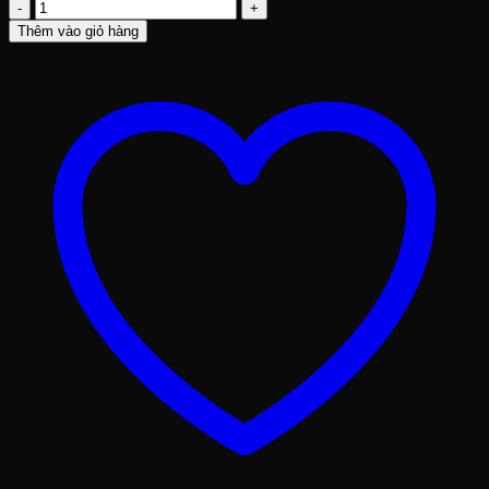
Hộp
Thư
Thêm vào giỏ hàng
Góp
Ý
Treo
Tường
số
lượng