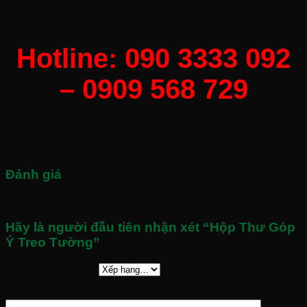
Hotline: 090 3333 092
– 0909 568 729
Màu sắc
Xanh dương, Xanh lá, Đỏ
Đánh giá
Chưa có đánh giá nào.
Hãy là người đầu tiên nhận xét “Hộp Thư Góp
Ý Treo Tường”
Đánh giá của bạn
*
Đánh giá của bạn
*