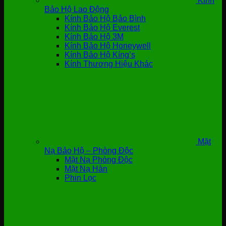
Kính
Bảo Hộ Lao Động
Kính Bảo Hộ Bảo Bình
Kính Bảo Hộ Everest
Kính Bảo Hộ 3M
Kính Bảo Hộ Honeywell
Kính Bảo Hộ Kíng’s
Kính Thương Hiệu Khác
Mặt
Nạ Bảo Hộ – Phòng Độc
Mặt Nạ Phòng Độc
Mặt Nạ Hàn
Phin Lọc