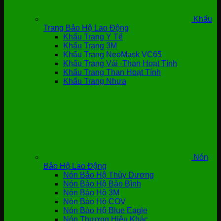
Khẩu
Trang Bảo Hộ Lao Động
Khẩu Trang Y Tế
Khẩu Trang 3M
Khẩu Trang NeoMask VC65
Khẩu Trang Vải -Than Hoạt Tính
Khẩu Trang Than Hoạt Tính
Khẩu Trang Nhựa
Nón
Bảo Hộ Lao Động
Nón Bảo Hộ Thùy Dương
Nón Bảo Hộ Bảo Bình
Nón Bảo Hộ 3M
Nón Bảo Hộ COV
Nón Bảo Hộ Blue Eagle
Nón Thương Hiệu Khác