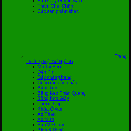
Bao Giày Phòng Sạch
Thảm Chùi Chân
Các sản phẩm khác
Trang
Thiết Bị Một Số Ngành
Mũ Tai Bèo
Đèn Pin
Dây chằng hàng
Cuộn rào cảnh báo
Băng keo
Băng Keo Phản Quang
Băng Keo Giấy
Thước Cặp
Khóa-Ổ van
Áo Phao
Áo Mưa
Bảo Vệ Chân
Bình Xịt Nhớt