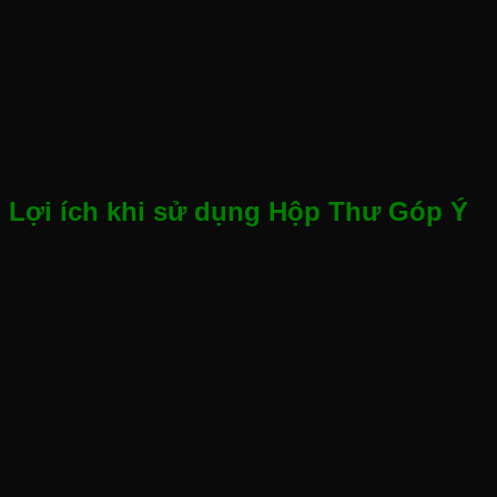
Hộp thư thường được làm từ các vật liệu bền như
nhựa cứng, kim loại hoặc acrylic
Thiết kế đơn giản nhưng chắc chắn, có khóa để đảm
bảo tính bảo mật của thông tin.
Kích thước vừa phải để có thể đặt ở các vị trí dễ thấy
mà không chiếm quá nhiều không gian.
Hộp thư góp ý được trang bị khóa an toàn để đảm bảo
rằng chỉ người có thẩm quyền mới có thể truy cập vào
nội dung bên trong.
Lợi ích khi sử dụng Hộp Thư Góp Ý
Cải thiện mối quan hệ với khách hàng
Phương tiện để khách hàng chia sẻ ý kiến, doanh
nghiệp thể hiện sự coi trọng tiếng nói của họ.
Thông qua việc thu thập và phân tích ý kiến góp ý,
doanh nghiệp có thể nhanh chóng phát hiện và khắc
phục
Việc sử dụng hộp thư thể hiện sự chuyên nghiệp và
cam kết của doanh nghiệp trong việc lắng nghe và
phục vụ khách hàng tốt hơn.