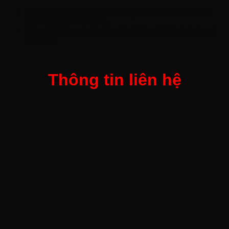
Định kỳ kiểm tra và vệ sinh hộp thư để đảm bảo tính
thẩm mỹ và chức năng.
Kiểm tra khóa và các bộ phận khác để đảm bảo hoạt
động tốt.
Thông tin liên hệ