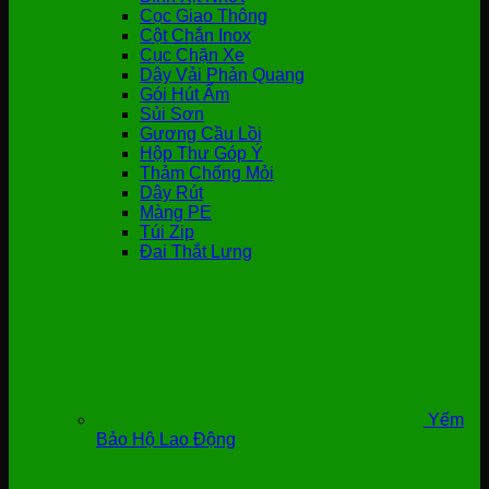
Cọc Giao Thông
Cột Chắn Inox
Cục Chặn Xe
Dây Vải Phản Quang
Gói Hút Ẩm
Sủi Sơn
Gương Cầu Lồi
Hộp Thư Góp Ý
Thảm Chống Mỏi
Dây Rút
Màng PE
Túi Zip
Đai Thắt Lưng
Yếm
Bảo Hộ Lao Động