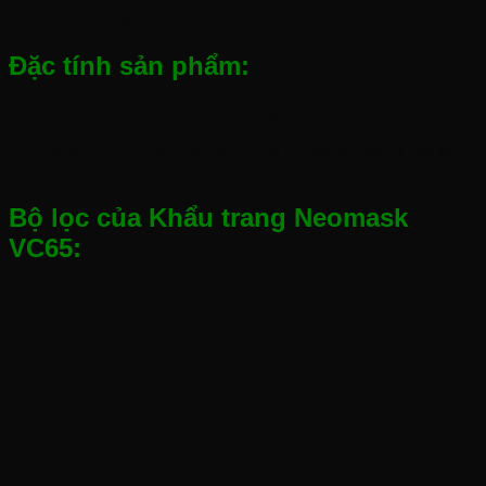
Sản phẩm đạt tiêu chuẩn Việt Nam TCVN 7312:2003.
Đặc tính sản phẩm:
Khẩu trang NeoMask VC65 gồm 3 lớp: 1, Lớp vải
chính – 2, một lớp lọc bụi cao cấp – 3, một lớp than
hoạt tính – 4, lớp vải thấm mồ hôi tạo sự thoải mái khi
sử dụng sản phẩm.
Bộ lọc của Khẩu trang Neomask
VC65: