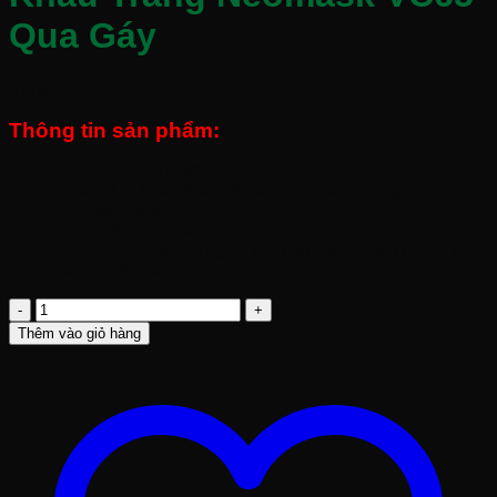
Qua Gáy
0
VND
Thông tin sản phẩm:
Xuất xứ:
Việt Nam
Chất liệu:
Than hoạt tính ép trong vải không dệt
Màu sắc:
Xanh
Loại:
Thun qua tai.
Công dụng:
Ngăn ngừa bụi mịn PM2.5, vi khuẩn, và
các khí độc hại..
Khẩu
Trang
Thêm vào giỏ hàng
Neomask
VC65
Qua
Gáy
số
lượng