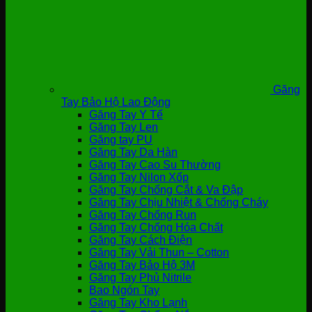
Găng
Tay Bảo Hộ Lao Động
Găng Tay Y Tế
Găng Tay Len
Găng tay PU
Găng Tay Da Hàn
Găng Tay Cao Su Thường
Găng Tay Nilon Xốp
Găng Tay Chống Cắt & Va Đập
Găng Tay Chịu Nhiệt & Chống Cháy
Găng Tay Chống Run
Găng Tay Chống Hóa Chất
Găng Tay Cách Điện
Găng Tay Vải Thun – Cotton
Găng Tay Bảo Hộ 3M
Găng Tay Phủ Nitrile
Bao Ngón Tay
Găng Tay Kho Lạnh