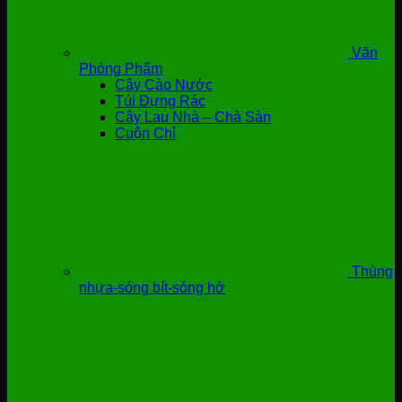
Văn
Phòng Phẩm
Cây Cào Nước
Túi Đựng Rác
Cây Lau Nhà – Chà Sàn
Cuộn Chỉ
Thùng
nhựa-sóng bít-sóng hở