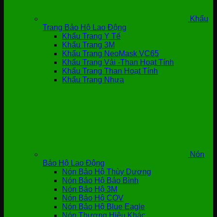
Khẩu
Trang Bảo Hộ Lao Động
Khẩu Trang Y Tế
Khẩu Trang 3M
Khẩu Trang NeoMask VC65
Khẩu Trang Vải -Than Hoạt Tính
Khẩu Trang Than Hoạt Tính
Khẩu Trang Nhựa
Nón
Bảo Hộ Lao Động
Nón Bảo Hộ Thùy Dương
Nón Bảo Hộ Bảo Bình
Nón Bảo Hộ 3M
Nón Bảo Hộ COV
Nón Bảo Hộ Blue Eagle
Nón Thương Hiệu Khác