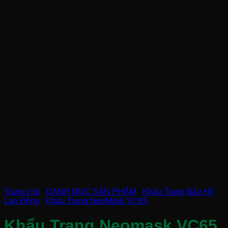
Trang chủ
/
DANH MỤC SẢN PHẨM
/
Khẩu Trang Bảo Hộ
Lao Động
/
Khẩu Trang NeoMask VC65
Khẩu Trang Neomask VC65