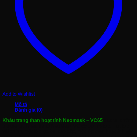
Add to Wishlist
Mô tả
Đánh giá (0)
Khẩu trang than hoạt tính Neomask – VC65
qua tai chống
bụi giá tốt. Khẩu trang NeoMask VC 65 gồm 4 lớp: một lớp
vải chính, một lớp lọc bụi cao cấp, một lớp than hoạt tính và
lớp vải thấm mồ hôi tạo sự thoải mái khi sử dụng sản phẩm.