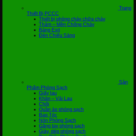
Trang
Thiết Bị PCCC
Thiết bị phòng cháy chữa cháy
Thảm – Mền Chống Cháy
Bảng Exit
Đèn Chiếu Sáng
Sản
Phẩm Phòng Sạch
Giấy lau
Khăn – Vải Lau
Chổi
Quần áo phòng sạch
Bao Tóc
Nón Phòng Sạch
Găng tay phòng sạch
Giày, dép phòng sạch