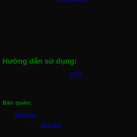
dệt (Activated Carbon Non – Woven) ngăn ngừa được
hầu hết sự thâm nhập vào đường hô hấp của các hạt
bụi cực nhỏ và các chất thải ô nhiễm khác.
Lọc hầu hết các mùi hôi, hóa chất, mùi xăng xe và khói.
Bảo vệ hệ hô hấp, giúp hạn chế viêm mũi dị ứng do
các chất ô nhiễm trong không khí gây ra.
Bộ lọc đạt tiêu chuẩn Q/320602 DTB01-2002
Sản phẩm đạt chỉ số Hiệu quả lọc khuẩn BFE 95%
được kiểm nghiệm tại Phòng thí nghiệm Nelson (Mỹ)
Hướng dẫn sử dụng:
Đặt khẩu trang Neomask
VC65
ngay ngắn giữa sống
mũi và cằm, quàng thun qua tai.
Điều chỉnh kẹp mũi cho ôm vừa vặn sống mũi đảm bảo
bịt kín mọi kẽ hở.
Bảo quản:
Bảo quản
trong điều kiện bình thường.
Có thể rửa hay giặt khẩu trang bình thường (tuy nhiên
để đảm bảo
khả năng
lọc của than hoạt tính có trong
khẩu trang không nên giặt bộ lọc quá 4 lần trong một
tháng).