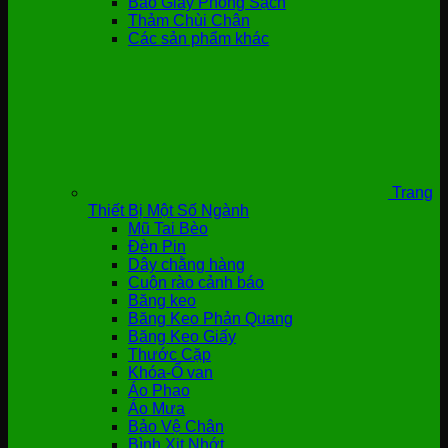
Bao Giày Phòng Sạch
Thảm Chùi Chân
Các sản phẩm khác
Trang
Thiết Bị Một Số Ngành
Mũ Tai Bèo
Đèn Pin
Dây chằng hàng
Cuộn rào cảnh báo
Băng keo
Băng Keo Phản Quang
Băng Keo Giấy
Thước Cặp
Khóa-Ổ van
Áo Phao
Áo Mưa
Bảo Vệ Chân
Bình Xịt Nhớt