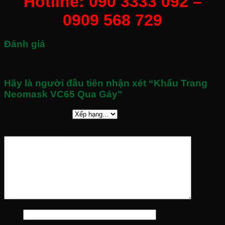
Hotline: 090 3333 092 –
0909 568 729
Đánh giá
Chưa có đánh giá nào.
Hãy là người đầu tiên nhận xét “Khẩu Trang
Neomask VC65 Qua Gáy”
Đánh giá của bạn
*
Đánh giá của bạn
*
Tên
*