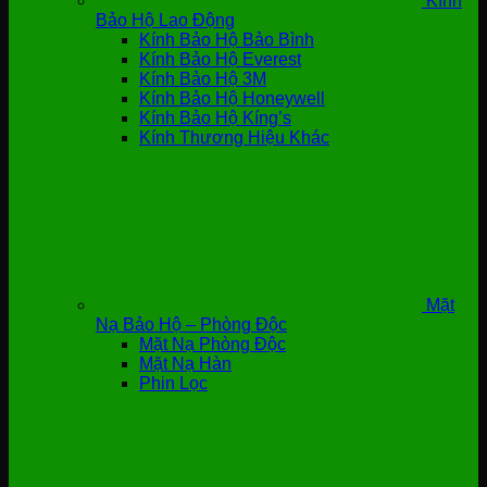
Kính
Bảo Hộ Lao Động
Kính Bảo Hộ Bảo Bình
Kính Bảo Hộ Everest
Kính Bảo Hộ 3M
Kính Bảo Hộ Honeywell
Kính Bảo Hộ Kíng’s
Kính Thương Hiệu Khác
Mặt
Nạ Bảo Hộ – Phòng Độc
Mặt Nạ Phòng Độc
Mặt Nạ Hàn
Phin Lọc