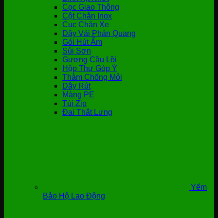
Cọc Giao Thông
Cột Chắn Inox
Cục Chặn Xe
Dây Vải Phản Quang
Gói Hút Ẩm
Sủi Sơn
Gương Cầu Lồi
Hộp Thư Góp Ý
Thảm Chống Mỏi
Dây Rút
Màng PE
Túi Zip
Đai Thắt Lưng
Yếm
Bảo Hộ Lao Động