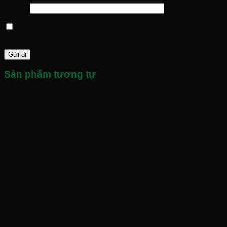
Email
*
Lưu tên của tôi, email, và trang web trong trình duyệt này
cho lần bình luận kế tiếp của tôi.
Sản phẩm tương tự