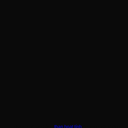
Được chế tạo bằng
than hoạt tính
ép trong vải không