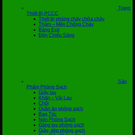
Trang
Thiết Bị PCCC
Thiết bị phòng cháy chữa cháy
Thảm – Mền Chống Cháy
Bảng Exit
Đèn Chiếu Sáng
Sản
Phẩm Phòng Sạch
Giấy lau
Khăn – Vải Lau
Chổi
Quần áo phòng sạch
Bao Tóc
Nón Phòng Sạch
Găng tay phòng sạch
Giày, dép phòng sạch