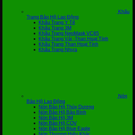
Khẩu
Trang Bảo Hộ Lao Động
Khẩu Trang Y Tế
Khẩu Trang 3M
Khẩu Trang NeoMask VC65
Khẩu Trang Vải -Than Hoạt Tính
Khẩu Trang Than Hoạt Tính
Khẩu Trang Nhựa
Nón
Bảo Hộ Lao Động
Nón Bảo Hộ Thùy Dương
Nón Bảo Hộ Bảo Bình
Nón Bảo Hộ 3M
Nón Bảo Hộ COV
Nón Bảo Hộ Blue Eagle
Nón Thương Hiệu Khác