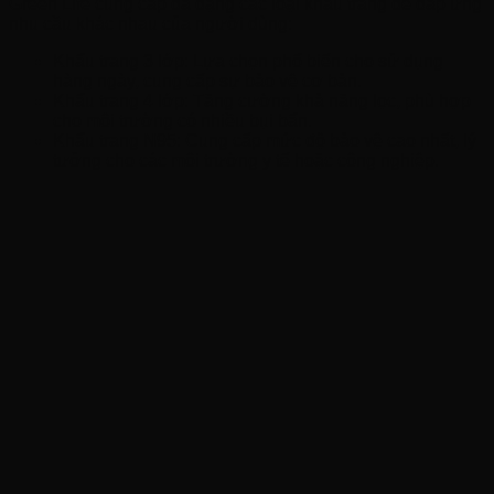
Green Life cung cấp đa dạng các loại khẩu trang để đáp ứng
nhu cầu khác nhau của người dùng:
Khẩu trang 3 lớp: Lựa chọn phổ biến cho sử dụng
hàng ngày, cung cấp sự bảo vệ cơ bản.
Khẩu trang 4 lớp: Tăng cường khả năng lọc, phù hợp
cho môi trường có nhiều bụi bẩn.
Khẩu trang N95: Cung cấp mức độ bảo vệ cao nhất, lý
tưởng cho các môi trường y tế hoặc công nghiệp.