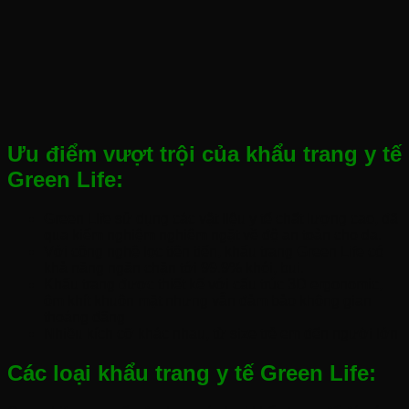
Ưu điểm vượt trội của khẩu trang y tế
Green Life:
Green Life sử dụng các vật liệu y tế chất lượng cao, đã
qua kiểm nghiệm nghiêm ngặt về độ an toàn cho da.
Với công nghệ lọc tiên tiến, khẩu trang Green Life có
khả năng ngăn chặn tới 99.9% khói, bui.
Khẩu trang được thiết kế với cấu trúc 3D ergonomic,
ôm khít khuôn mặt nhưng vẫn đảm bảo không gian
thoáng đãng
Nhiều kích cỡ khác nhau, từ size trẻ em đến người lớn
Các loại khẩu trang y tế Green Life: