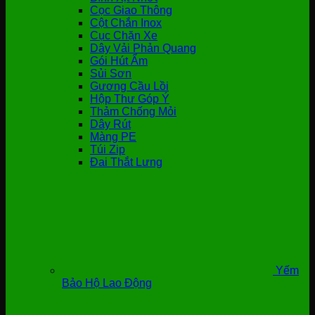
Cọc Giao Thông
Cột Chắn Inox
Cục Chặn Xe
Dây Vải Phản Quang
Gói Hút Ẩm
Sủi Sơn
Gương Cầu Lồi
Hộp Thư Góp Ý
Thảm Chống Mỏi
Dây Rút
Màng PE
Túi Zip
Đai Thắt Lưng
Yếm
Bảo Hộ Lao Động