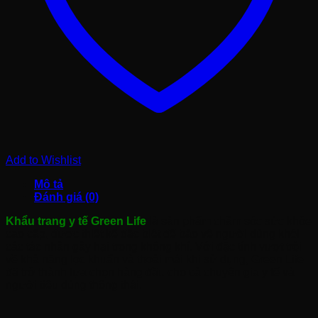
Add to Wishlist
Mô tả
Đánh giá (0)
Khẩu trang y tế Green Life
là sản phẩm chăm sóc sức khỏe
cao cấp, được thiết kế đặc biệt để bảo vệ người dùng khỏi
các tác nhân gây hại trong không khí. Với đặc tính vượt trội
về khả năng lọc khuẩn và thoải mái khi sử dụng, Green Life
đã trở thành lựa chọn hàng đầu cho cả chuyên gia y tế và
người tiêu dùng thông thái.