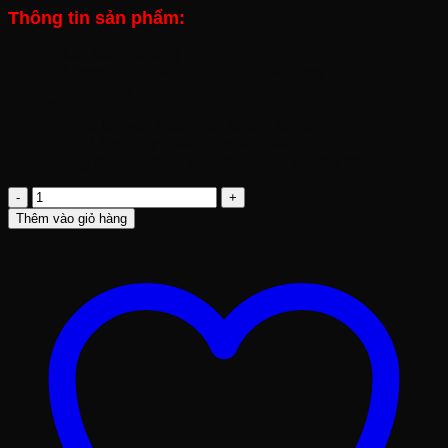
Thông tin sản phẩm:
Màu:
Xanh dương
Số lượng:
50 cái/hộp – 2500 cái/thùng
Sản xuất:
Việt Nam
Có 4 lớp:
3 lớp vải không dệt kháng khuẩn.
1 lớp giấy kháng khuẩn (SMS).
Công dụng:
Lọc vi khuẩn, lọc bụi và mùi hôi,…
Khẩu
Trang
Thêm vào giỏ hàng
Y
Tế
Green
Life
4
Lớp
số
lượng