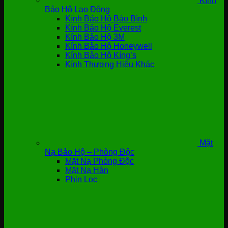
Kính
Bảo Hộ Lao Động
Kính Bảo Hộ Bảo Bình
Kính Bảo Hộ Everest
Kính Bảo Hộ 3M
Kính Bảo Hộ Honeywell
Kính Bảo Hộ Kíng’s
Kính Thương Hiệu Khác
Mặt
Nạ Bảo Hộ – Phòng Độc
Mặt Nạ Phòng Độc
Mặt Nạ Hàn
Phin Lọc