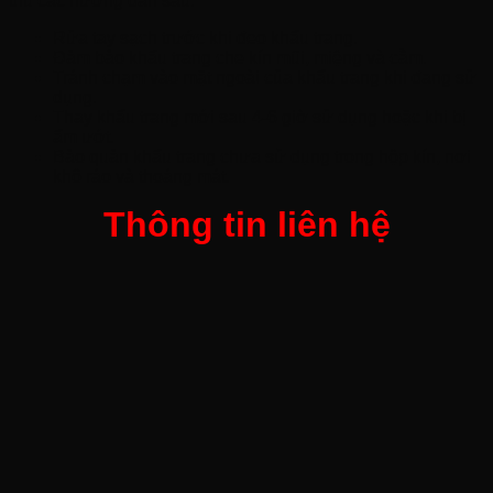
thủ các hướng dẫn sau:
Rửa tay sạch trước khi đeo khẩu trang.
Đảm bảo khẩu trang che kín mũi, miệng và cằm.
Tránh chạm vào mặt ngoài của khẩu trang khi đang sử
dụng.
Thay khẩu trang mới sau 4-6 giờ sử dụng hoặc khi bị
ẩm ướt.
Bảo quản khẩu trang chưa sử dụng trong hộp kín, nơi
khô ráo và thoáng mát.
Thông tin liên hệ