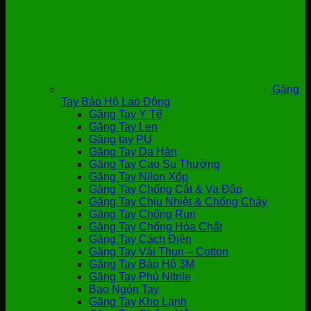
Găng
Tay Bảo Hộ Lao Động
Găng Tay Y Tế
Găng Tay Len
Găng tay PU
Găng Tay Da Hàn
Găng Tay Cao Su Thường
Găng Tay Nilon Xốp
Găng Tay Chống Cắt & Va Đập
Găng Tay Chịu Nhiệt & Chống Cháy
Găng Tay Chống Run
Găng Tay Chống Hóa Chất
Găng Tay Cách Điện
Găng Tay Vải Thun – Cotton
Găng Tay Bảo Hộ 3M
Găng Tay Phủ Nitrile
Bao Ngón Tay
Găng Tay Kho Lạnh