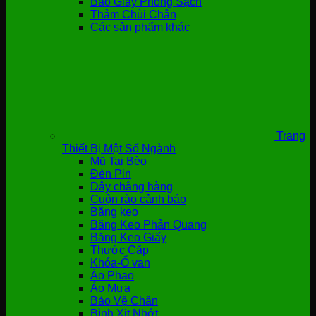
Bao Giày Phòng Sạch
Thảm Chùi Chân
Các sản phẩm khác
Trang
Thiết Bị Một Số Ngành
Mũ Tai Bèo
Đèn Pin
Dây chằng hàng
Cuộn rào cảnh báo
Băng keo
Băng Keo Phản Quang
Băng Keo Giấy
Thước Cặp
Khóa-Ổ van
Áo Phao
Áo Mưa
Bảo Vệ Chân
Bình Xịt Nhớt