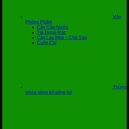
Văn
Phòng Phẩm
Cây Cào Nước
Túi Đựng Rác
Cây Lau Nhà – Chà Sàn
Cuộn Chỉ
Thùng
nhựa-sóng bít-sóng hở