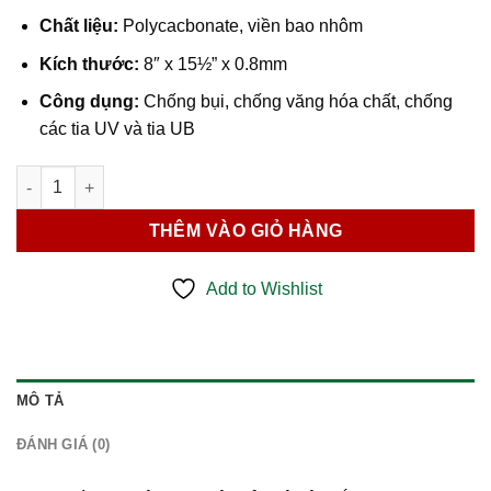
Chất liệu:
Polycacbonate, viền bao nhôm
Kích thước:
8″ x 15½” x 0.8mm
Công dụng:
Chống bụi, chống văng hóa chất, chống
các tia UV và tia UB
Kính Gắn Nón EV-815 số lượng
THÊM VÀO GIỎ HÀNG
Add to Wishlist
MÔ TẢ
ĐÁNH GIÁ (0)