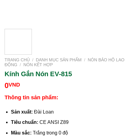
TRANG CHỦ
/
DANH MỤC SẢN PHẨM
/
NÓN BẢO HỘ LAO
ĐỘNG
/
NÓN KẾT HỢP
Kính Gắn Nón EV-815
0
VND
Thông tin sản phẩm:
Sản xuất:
Đài Loan
Tiêu chuẩn:
CE ANSI Z89
Màu sắc:
Trắng trong 0 độ