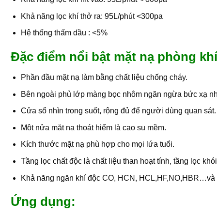
Khả năng lọc khí thở ra: 95L/phút <300pa
Hệ thống thấm dầu : <5%
Đặc điểm nổi bật mặt nạ phòng kh
Phần đầu mặt nạ làm bằng chất liệu chống cháy.
Bên ngoài phủ lớp màng bọc nhôm ngăn ngừa bức xạ nhi
Cửa sổ nhìn trong suốt, rộng đủ để người dùng quan sát.
Một nửa mặt nạ thoát hiểm là cao su mềm.
Kích thước mặt nạ phù hợp cho mọi lứa tuổi.
Tầng lọc chất độc là chất liệu than hoạt tính, tầng lọc khó
Khả năng ngăn khí độc CO, HCN, HCL,HF,NO,HBR…và c
Ứng dụng: