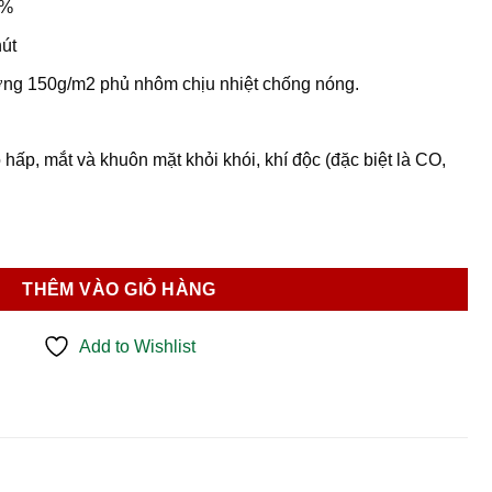
5%
út
ợng 150g/m2 phủ nhôm chịu nhiệt chống nóng.
hấp, mắt và khuôn mặt khỏi khói, khí độc (đặc biệt là CO,
 40 số lượng
THÊM VÀO GIỎ HÀNG
Add to Wishlist