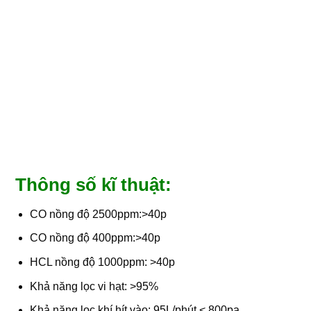
Thông số kĩ thuật:
CO nồng độ 2500ppm:>40p
CO nồng độ 400ppm:>40p
HCL nồng độ 1000ppm: >40p
Khả năng lọc vi hạt: >95%
Khả năng lọc khí hít vào: 95L/phút < 800pa