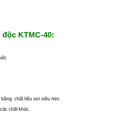
í độc KTMC-40:
ệt.
i bằng chất liệu sợi siêu mịn.
ác chất khác.