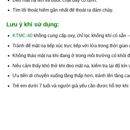
Đeo mặt nạ lên và buộc chặt dây cố định.
Tìm lối thoát hiểm gần nhất để thoát ra đám cháy.
Lưu ý khi sử dụng:
KTMC-40
không cung cấp oxy, chỉ lọc không khí có sẵn 
Tránh để mặt nạ tiếp xúc trực tiếp với lửa trong thời gian 
Không tháo mặt nạ khi đang ở trong môi trường có khói 
Nếu cảm thấy khó thở khi đeo mặt nạ, kiểm tra lại độ kín 
Ưu tiên di chuyển xuống tầng thấp hơn, tránh lên tầng ca
Trẻ em dưới 7 tuổi và người già yếu cần được hỗ trợ khi