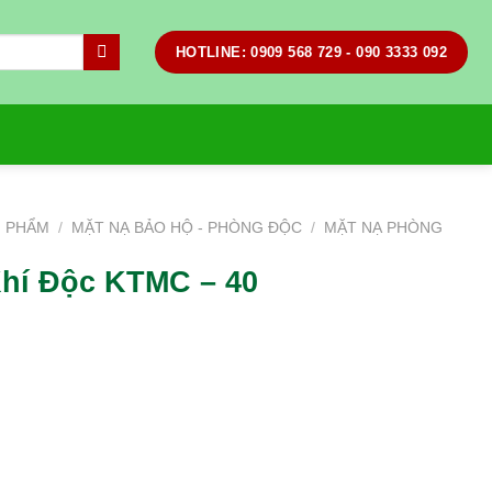
HOTLINE: 0909 568 729 - 090 3333 092
N PHẨM
/
MẶT NẠ BẢO HỘ - PHÒNG ĐỘC
/
MẶT NẠ PHÒNG
hí Độc KTMC – 40