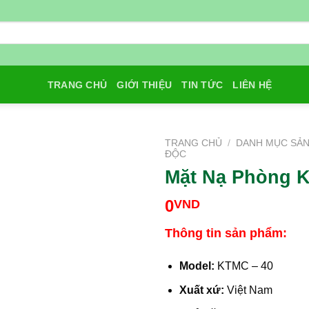
TRANG CHỦ
GIỚI THIỆU
TIN TỨC
LIÊN HỆ
TRANG CHỦ
/
DANH MỤC SẢ
ĐỘC
Mặt Nạ Phòng K
Add to
Wishlist
0
VND
Thông tin sản phẩm:
Model:
KTMC – 40
Xuất xứ:
Việt Nam