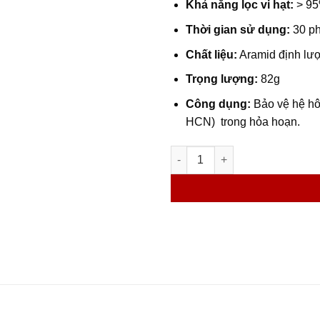
Khả năng lọc vi hạt:
> 9
Thời gian sử dụng:
30 ph
Chất liệu:
Aramid định lư
Trọng lượng:
82g
Công dụng:
Bảo vệ hệ hô 
HCN) trong hỏa hoạn.
Mặt Nạ Phòng Khí Độc KTMC –