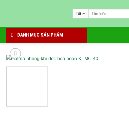
Bỏ
qua
Tìm
kiếm:
nội
dung
DANH MỤC SẢN PHẨM