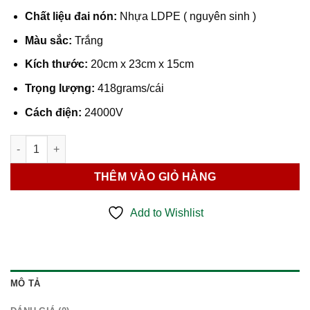
Chất liệu đai nón:
Nhựa LDPE ( nguyên sinh )
Màu sắc:
Trắng
Kích thước:
20cm x 23cm x 15cm
Trọng lượng:
418grams/cái
Cách điện:
24000V
Nón Bảo Hộ Lao Động N01 Màu Trắng số lượng
THÊM VÀO GIỎ HÀNG
Add to Wishlist
MÔ TẢ