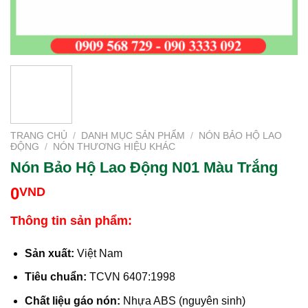
TRANG CHỦ
/
DANH MỤC SẢN PHẨM
/
NÓN BẢO HỘ LAO
ĐỘNG
/
NÓN THƯƠNG HIỆU KHÁC
Nón Bảo Hộ Lao Động N01 Màu Trắng
0
VND
Thông tin sản phẩm:
Sản xuất:
Việt Nam
Tiêu chuẩn:
TCVN 6407:1998
Chất liệu gáo nón:
Nhựa ABS (nguyên sinh)