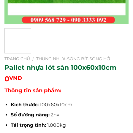
TRANG CHỦ
/
THÙNG NHỰA-SÓNG BÍT-SÓNG HỞ
Pallet nhựa lót sàn 100x60x10cm
0
VND
Thông tin sản phẩm:
Kích thước:
100x60x10cm
Số đường nâng:
2nv
Tải trọng tĩnh:
1.000kg