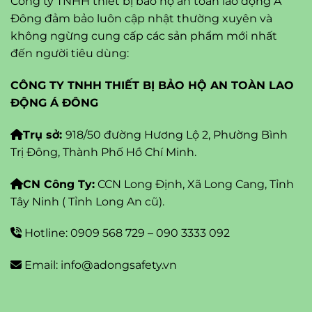
Công ty TNHH thiết bị bảo hộ an toàn lao động Á
Đông đảm bảo luôn cập nhật thường xuyên và
không ngừng cung cấp các sản phẩm mới nhất
đến người tiêu dùng:
CÔNG TY TNHH THIẾT BỊ BẢO HỘ AN TOÀN LAO
ĐỘNG Á ĐÔNG
Trụ sở:
918/50 đường Hương Lộ 2, Phường Bình
Trị Đông, Thành Phố Hồ Chí Minh.
CN Công Ty:
CCN Long Định, Xã Long Cang, Tỉnh
Tây Ninh ( Tỉnh Long An cũ).
Hotline: 0909 568 729 – 090 3333 092
Email: info@adongsafety.vn