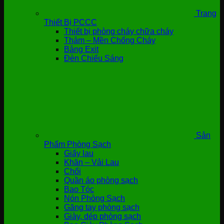
Trang
Thiết Bị PCCC
Thiết bị phòng cháy chữa cháy
Thảm – Mền Chống Cháy
Bảng Exit
Đèn Chiếu Sáng
Sản
Phẩm Phòng Sạch
Giấy lau
Khăn – Vải Lau
Chổi
Quần áo phòng sạch
Bao Tóc
Nón Phòng Sạch
Găng tay phòng sạch
Giày, dép phòng sạch