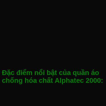
Đặc điểm nổi bật của quần áo
chống hóa chất Alphatec 2000:
Được làm bằng 2 lớp: Phim PE và vải không dệt, giúp
ngăn hạt bụi có kích thước >0.1 micromet
Cổ tay viền chỉ thun, có thêm dây móc
Mũ liền áo và quần liền thân, đảm bảo độ kín khít tối