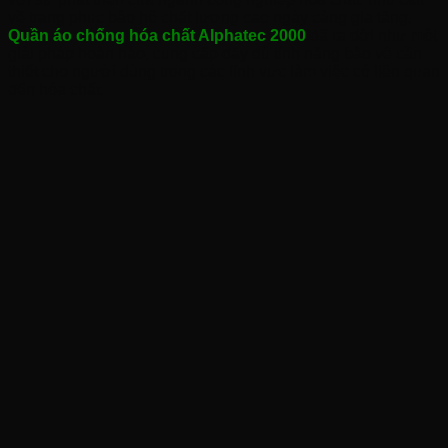
về trang phục bảo hộ chất lượng cao ngày càng gia tăng.
Quần áo chống hóa chất Alphatec 2000
đã ra đời như một
giải pháp hoàn hảo, cung cấp đầy đủ tính năng bảo vệ cần
thiết cho người dùng trong các lĩnh vực làm việc có liên quan
đến hóa chất.