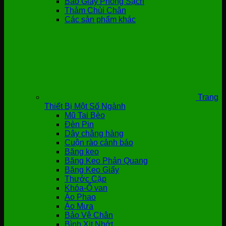
Bao Giày Phòng Sạch
Thảm Chùi Chân
Các sản phẩm khác
Trang
Thiết Bị Một Số Ngành
Mũ Tai Bèo
Đèn Pin
Dây chằng hàng
Cuộn rào cảnh báo
Băng keo
Băng Keo Phản Quang
Băng Keo Giấy
Thước Cặp
Khóa-Ổ van
Áo Phao
Áo Mưa
Bảo Vệ Chân
Bình Xịt Nhớt