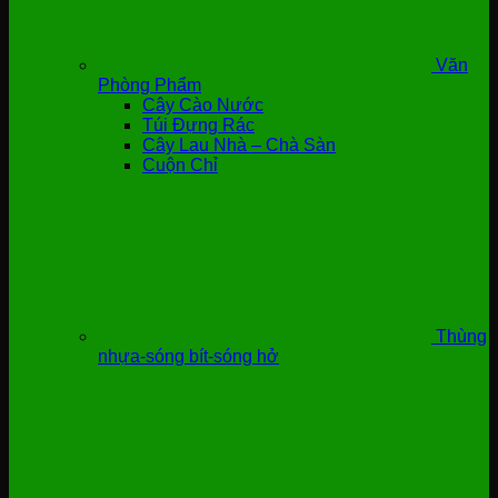
Văn
Phòng Phẩm
Cây Cào Nước
Túi Đựng Rác
Cây Lau Nhà – Chà Sàn
Cuộn Chỉ
Thùng
nhựa-sóng bít-sóng hở