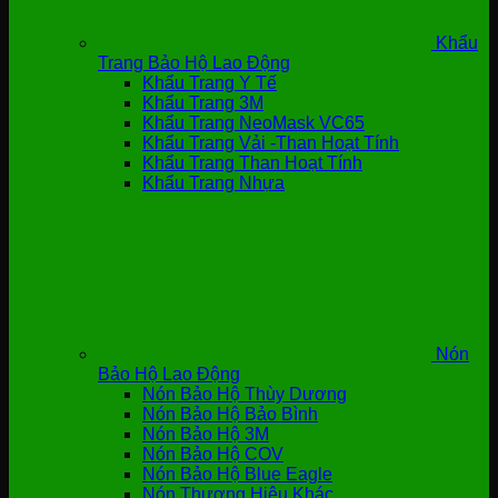
Khẩu
Trang Bảo Hộ Lao Động
Khẩu Trang Y Tế
Khẩu Trang 3M
Khẩu Trang NeoMask VC65
Khẩu Trang Vải -Than Hoạt Tính
Khẩu Trang Than Hoạt Tính
Khẩu Trang Nhựa
Nón
Bảo Hộ Lao Động
Nón Bảo Hộ Thùy Dương
Nón Bảo Hộ Bảo Bình
Nón Bảo Hộ 3M
Nón Bảo Hộ COV
Nón Bảo Hộ Blue Eagle
Nón Thương Hiệu Khác