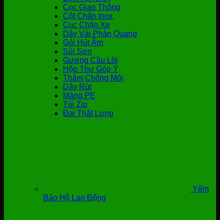
Cọc Giao Thông
Cột Chắn Inox
Cục Chặn Xe
Dây Vải Phản Quang
Gói Hút Ẩm
Sủi Sơn
Gương Cầu Lồi
Hộp Thư Góp Ý
Thảm Chống Mỏi
Dây Rút
Màng PE
Túi Zip
Đai Thắt Lưng
Yếm
Bảo Hộ Lao Động