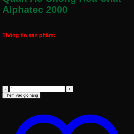
Alphatec 2000
0
VND
Thông tin sản phẩm:
Thương Hiệu:
Ansell
Xuất xứ thương hiệu:
Trung Quốc
Màu sắc:
Trắng
Size:
M-L-XL
Chất liệu:
Phim PE và vải không dệt
Công dụng :
Chống hoá chất, Chống chất lỏng độc hại
văng bắn, chống các tác nhân lây nhiềm…
Quần
Áo
Thêm vào giỏ hàng
Chống
Hóa
Chất
Alphatec
2000
số
lượng