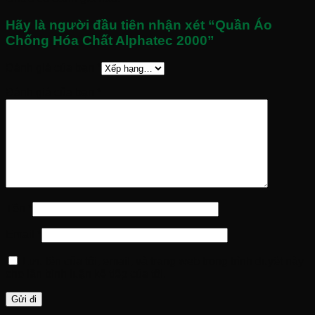
Hãy là người đầu tiên nhận xét “Quần Áo
Chống Hóa Chất Alphatec 2000”
Đánh giá của bạn
*
Đánh giá của bạn
*
Tên
*
Email
*
Lưu tên của tôi, email, và trang web trong trình duyệt này
cho lần bình luận kế tiếp của tôi.