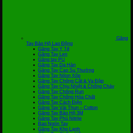
Găng
Tay Bảo Hộ Lao Động
Găng Tay Y Tế
Găng Tay Len
Găng tay PU
Găng Tay Da Hàn
Găng Tay Cao Su Thường
Găng Tay Nilon Xốp
Găng Tay Chống Cắt & Va Đập
Găng Tay Chịu Nhiệt & Chống Cháy
Găng Tay Chống Run
Găng Tay Chống Hóa Chất
Găng Tay Cách Điện
Găng Tay Vải Thun – Cotton
Găng Tay Bảo Hộ 3M
Găng Tay Phủ Nitrile
Bao Ngón Tay
Găng Tay Kho Lạnh