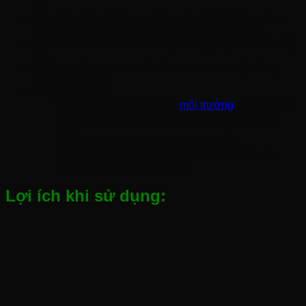
đa.
Nón trùm đầu, phần eo, cổ tay và mắt cá chân có sự
đàn hồi giúp tạo cảm giác thoải mái khi sử dụng
Khóa kéo thiết kế 2 đầu có lớp băng giúp đảm bảo độ
kín
Đường chỉ may theo cấu trúc Bound Seam (đường
may ràng buộc)
Cấp độ bảo vệ:
Type 5-B: sử dụng trong
môi trường
bụi dạng rắn
Type 6-B: sử dụng môi trường chất lỏng văng
bắn
EN 14126: chống tác nhân lây nhiễm
DIN 32781: sử dụng trong phun thuốc trừ sâu
EN 1149-5: chống tĩnh điện
Lợi ích khi sử dụng: