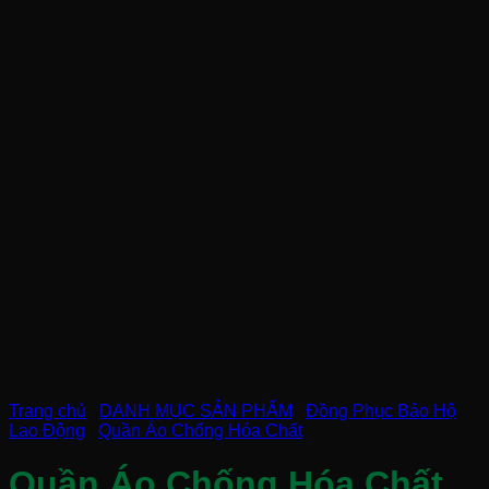
Trang chủ
/
DANH MỤC SẢN PHẨM
/
Đồng Phục Bảo Hộ
Lao Động
/
Quần Áo Chống Hóa Chất
Quần Áo Chống Hóa Chất