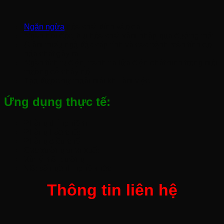
Ngăn ngừa
hóa chất dính vào da,
Ngăn hơi độc, bụi hóa chất xâm nhập qua đường thở.
Giảm thiểu ngộ độc cấp tính và các bệnh mãn tính do
hóa chất gây ra.
Ngăn tích tụ điện, tránh tia lửa điện phát sinh trong môi
trường dễ cháy nổ.
Tạo được sự thoải mái khi làm việc.
Ứng dụng thực tế:
Phòng thí nghiệm
Phòng hóa chất
Phòng điều chế
Các xưởng snar xuất
Xử lý môi trường
Một số ngành nghề khác
Thông tin liên hệ