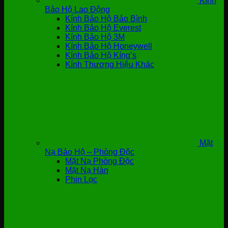
Kính
Bảo Hộ Lao Động
Kính Bảo Hộ Bảo Bình
Kính Bảo Hộ Everest
Kính Bảo Hộ 3M
Kính Bảo Hộ Honeywell
Kính Bảo Hộ Kíng’s
Kính Thương Hiệu Khác
Mặt
Nạ Bảo Hộ – Phòng Độc
Mặt Nạ Phòng Độc
Mặt Nạ Hàn
Phin Lọc