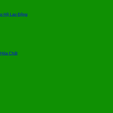
o Hộ Lao Động
 Hóa Chất