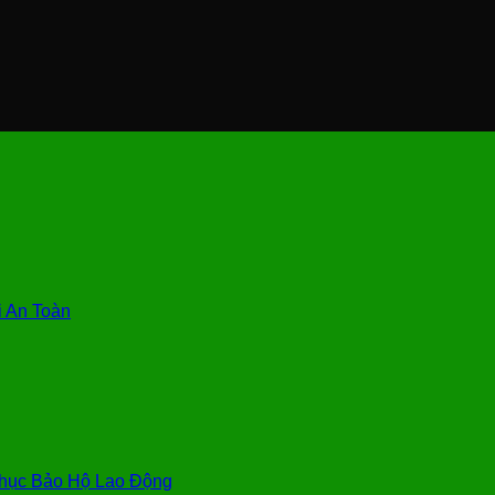
 An Toàn
hục Bảo Hộ Lao Động