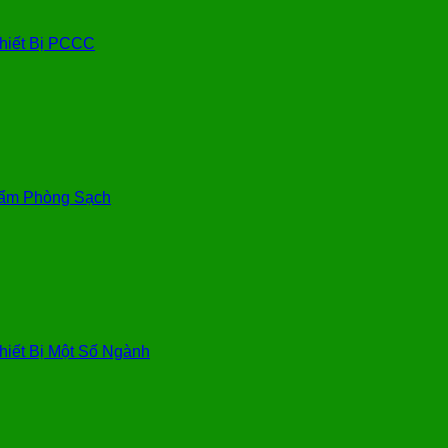
hiết Bị PCCC
ẩm Phòng Sạch
hiết Bị Một Số Ngành