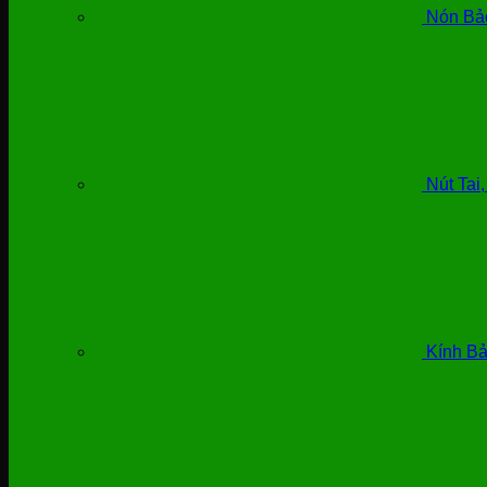
Nón Bả
Nút Tai
Kính Bả