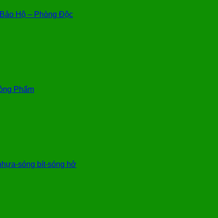
Bảo Hộ – Phòng Độc
òng Phẩm
hựa-sóng bít-sóng hở