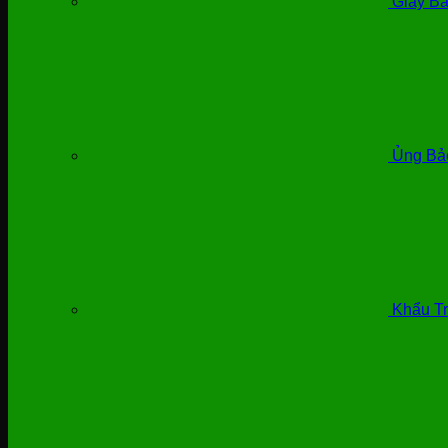
Giày Bả
Ủng Bả
Khẩu Tr