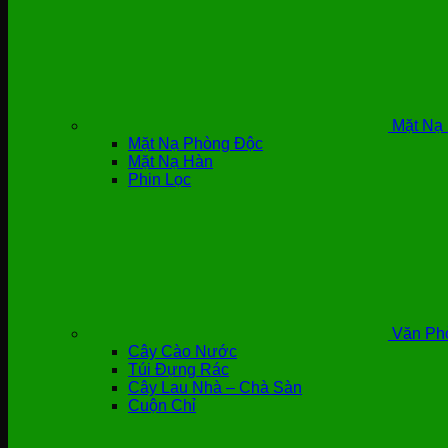
Mặt Nạ 
Mặt Nạ Phòng Độc
Mặt Nạ Hàn
Phin Lọc
Văn Ph
Cây Cào Nước
Túi Đựng Rác
Cây Lau Nhà – Chà Sàn
Cuộn Chỉ