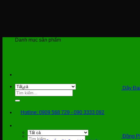
Bỏ
qua
nội
dung
Danh mục sản phẩm
Dây Đai
Tìm
kiếm:
Hotline: 0909 568 729 - 090 3333 092
Đồng P
Tìm