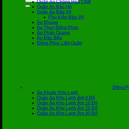
Quần Áo Chống Hóa Chất
kiếm:
Quần Áo Bảo Hộ
Quần Áo Bảo Vệ
Phụ Kiện Bảo Vệ
Áo Blouse
Áo Thun Đồng Phục
Áo Phản Quang
Áo Đầu Bếp
Đồng Phục Liền Quần
Đồng P
Áo Khoác Kho Lạnh
Quần Áo Kho Lạnh Âm 0 Độ
Quần Áo Kho Lạnh Âm 10 Độ
Quần Áo Kho Lạnh Âm 25 Độ
Quần Áo Kho Lạnh Âm 40 Độ