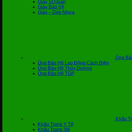
Giày Sĩ Quan
Giày Bảo Vệ
Giày – Dép Nhựa
Ủng Bả
Ủng Bảo Hộ Lao Động Cách Điện
Ủng Bảo Hộ Thùy Dương
Ủng Bảo Hộ TGP
Khẩu Tr
Khẩu Trang Y Tế
Khẩu Trang 3M