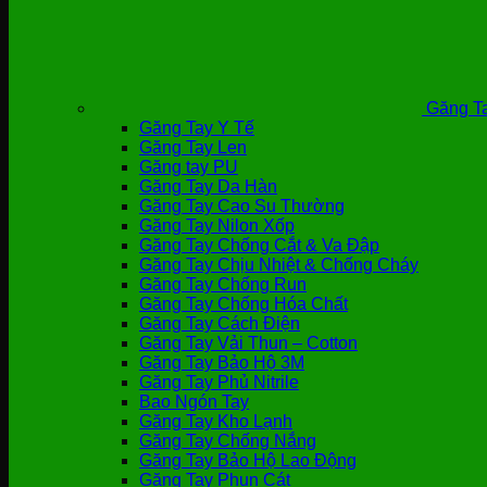
Găng Ta
Găng Tay Y Tế
Găng Tay Len
Găng tay PU
Găng Tay Da Hàn
Găng Tay Cao Su Thường
Găng Tay Nilon Xốp
Găng Tay Chống Cắt & Va Đập
Găng Tay Chịu Nhiệt & Chống Cháy
Găng Tay Chống Run
Găng Tay Chống Hóa Chất
Găng Tay Cách Điện
Găng Tay Vải Thun – Cotton
Găng Tay Bảo Hộ 3M
Găng Tay Phủ Nitrile
Bao Ngón Tay
Găng Tay Kho Lạnh
Găng Tay Chống Nắng
Găng Tay Bảo Hộ Lao Động
Găng Tay Phun Cát