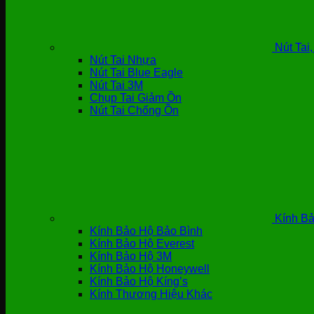
Nút Tai
Nút Tai Nhựa
Nút Tai Blue Eagle
Nút Tai 3M
Chụp Tai Giảm Ồn
Nút Tai Chống Ồn
Kính Bả
Kính Bảo Hộ Bảo Bình
Kính Bảo Hộ Everest
Kính Bảo Hộ 3M
Kính Bảo Hộ Honeywell
Kính Bảo Hộ Kíng’s
Kính Thương Hiệu Khác