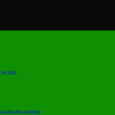
 An Toàn
hục Bảo Hộ Lao Động