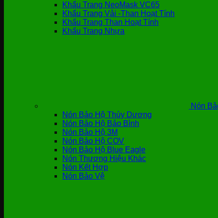
Khẩu Trang NeoMask VC65
Khẩu Trang Vải -Than Hoạt Tính
Khẩu Trang Than Hoạt Tính
Khẩu Trang Nhựa
Nón Bả
Nón Bảo Hộ Thùy Dương
Nón Bảo Hộ Bảo Bình
Nón Bảo Hộ 3M
Nón Bảo Hộ COV
Nón Bảo Hộ Blue Eagle
Nón Thương Hiệu Khác
Nón Kết Hợp
Nón Bảo Vệ