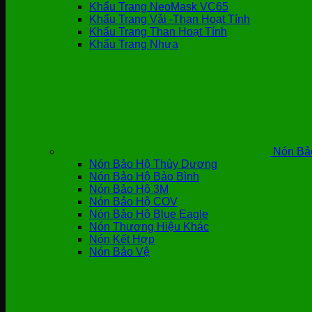
Khẩu Trang NeoMask VC65
Khẩu Trang Vải -Than Hoạt Tính
Khẩu Trang Than Hoạt Tính
Khẩu Trang Nhựa
Nón Bả
Nón Bảo Hộ Thùy Dương
Nón Bảo Hộ Bảo Bình
Nón Bảo Hộ 3M
Nón Bảo Hộ COV
Nón Bảo Hộ Blue Eagle
Nón Thương Hiệu Khác
Nón Kết Hợp
Nón Bảo Vệ