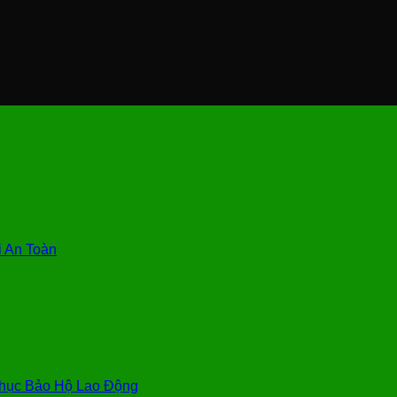
 An Toàn
hục Bảo Hộ Lao Động