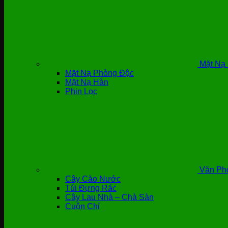
Mặt Nạ 
Mặt Nạ Phòng Độc
Mặt Nạ Hàn
Phin Lọc
Văn Ph
Cây Cào Nước
Túi Đựng Rác
Cây Lau Nhà – Chà Sàn
Cuộn Chỉ