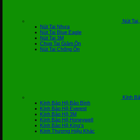
Nút Tai
Nút Tai Nhựa
Nút Tai Blue Eagle
Nút Tai 3M
Chụp Tai Giảm Ồn
Nút Tai Chống Ồn
Kính Bả
Kính Bảo Hộ Bảo Bình
Kính Bảo Hộ Everest
Kính Bảo Hộ 3M
Kính Bảo Hộ Honeywell
Kính Bảo Hộ Kíng’s
Kính Thương Hiệu Khác