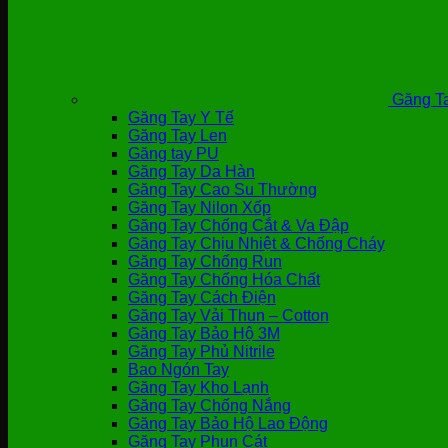
Găng Ta
Găng Tay Y Tế
Găng Tay Len
Găng tay PU
Găng Tay Da Hàn
Găng Tay Cao Su Thường
Găng Tay Nilon Xốp
Găng Tay Chống Cắt & Va Đập
Găng Tay Chịu Nhiệt & Chống Cháy
Găng Tay Chống Run
Găng Tay Chống Hóa Chất
Găng Tay Cách Điện
Găng Tay Vải Thun – Cotton
Găng Tay Bảo Hộ 3M
Găng Tay Phủ Nitrile
Bao Ngón Tay
Găng Tay Kho Lạnh
Găng Tay Chống Nắng
Găng Tay Bảo Hộ Lao Động
Găng Tay Phun Cát