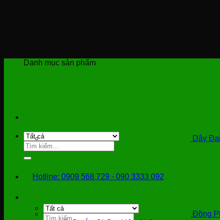
Bỏ
qua
nội
dung
Danh mục sản phẩm
Dây Đai
Tìm
kiếm:
Hotline: 0909 568 729 - 090 3333 092
Đồng P
Tìm