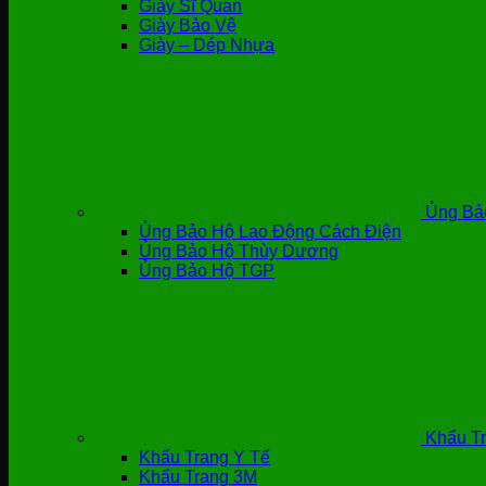
Giày Sĩ Quan
Giày Bảo Vệ
Giày – Dép Nhựa
Ủng Bả
Ủng Bảo Hộ Lao Động Cách Điện
Ủng Bảo Hộ Thùy Dương
Ủng Bảo Hộ TGP
Khẩu Tr
Khẩu Trang Y Tế
Khẩu Trang 3M