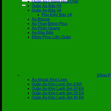
Quần Áo Chống Hóa Chất
kiếm:
Quần Áo Bảo Hộ
Quần Áo Bảo Vệ
Phụ Kiện Bảo Vệ
Áo Blouse
Áo Thun Đồng Phục
Áo Phản Quang
Áo Đầu Bếp
Đồng Phục Liền Quần
Đồng P
Áo Khoác Kho Lạnh
Quần Áo Kho Lạnh Âm 0 Độ
Quần Áo Kho Lạnh Âm 10 Độ
Quần Áo Kho Lạnh Âm 25 Độ
Quần Áo Kho Lạnh Âm 40 Độ