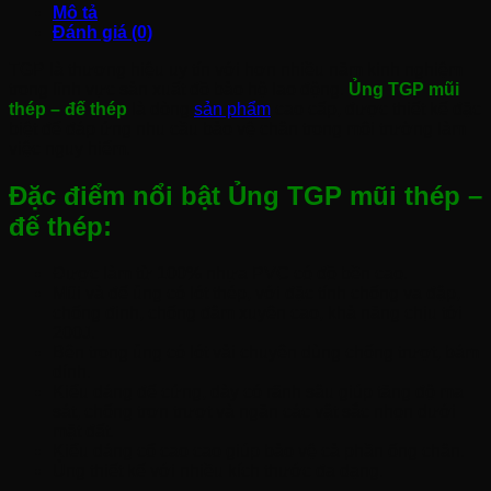
Mô tả
Đánh giá (0)
TGP là thương hiệu uy tín với hơn nhiều năm kinh nghiệm
trong lĩnh vực sản xuất đồ bảo hộ lao động.
Ủng TGP mũi
thép – đế thép
là dòng
sản phẩm
cao cấp, được thiết kế đặc
biệt để đáp ứng nhu cầu bảo vệ chân trong môi trường làm
việc nguy hiểm.
Đặc điểm nổi bật Ủng TGP mũi thép –
đế thép:
Được làm từ 100% nhựa PVC có đồ bền cao.
Mũi và đế ủng có lót thép, với đặc tính chống va đập,
chống đinh, chống đâm xuyên cao, khả năng chịu tới
200J.
Bên trong ủng có lót vải chuyên dùng chống trượt, bám
dính.
Kiểu dáng đế cứng, dày có rãnh sâu giúp tăng độ ma
sát, chống trơn trượt và ngăn các vật sắc nhọn dưới
mặt đất.
Kiểu dáng cổ cao cao giúp bảo vệ cả phần ống chân.
Ủng thiết kế với nhiều kích thước đa dạng.