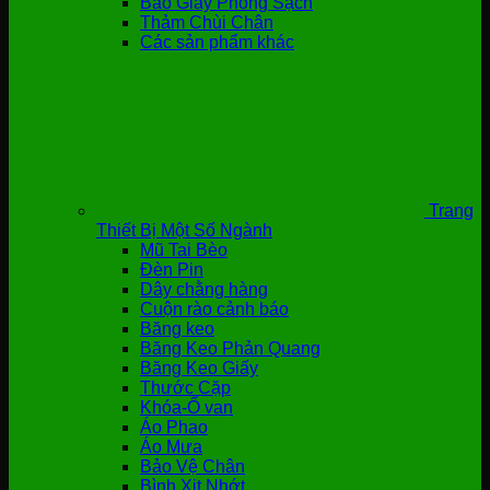
Bao Giày Phòng Sạch
Thảm Chùi Chân
Các sản phẩm khác
Trang
Thiết Bị Một Số Ngành
Mũ Tai Bèo
Đèn Pin
Dây chằng hàng
Cuộn rào cảnh báo
Băng keo
Băng Keo Phản Quang
Băng Keo Giấy
Thước Cặp
Khóa-Ổ van
Áo Phao
Áo Mưa
Bảo Vệ Chân
Bình Xịt Nhớt