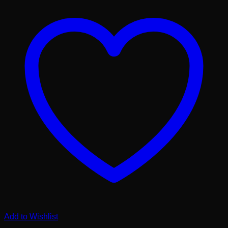
Thép
–
Đế
Thép
số
lượng
Add to Wishlist