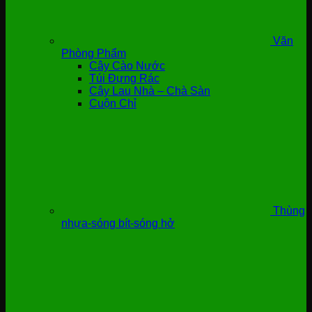
Văn
Phòng Phẩm
Cây Cào Nước
Túi Đựng Rác
Cây Lau Nhà – Chà Sàn
Cuộn Chỉ
Thùng
nhựa-sóng bít-sóng hở