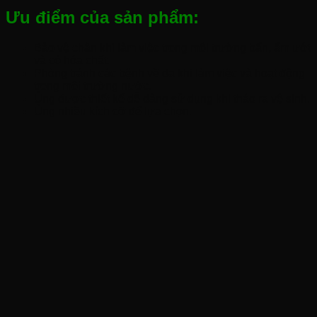
Ưu điểm của sản phẩm:
Bảo vệ chân khi làm việc trong môi trường bẩn, ẩm ướt
và có hóa chất.
Phòng tránh các bệnh về da khi làm việc và hoạt động
trong môi trường nước.
Ủng được thiết kế dễ dàng sử dụng khi tháo ra vệ sinh.
Ủng nhiều kích cỡ để lựa chọn.