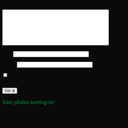
Đánh giá của bạn
*
Tên
*
Email
*
Lưu tên của tôi, email, và trang web trong trình duyệt này
cho lần bình luận kế tiếp của tôi.
Sản phẩm tương tự