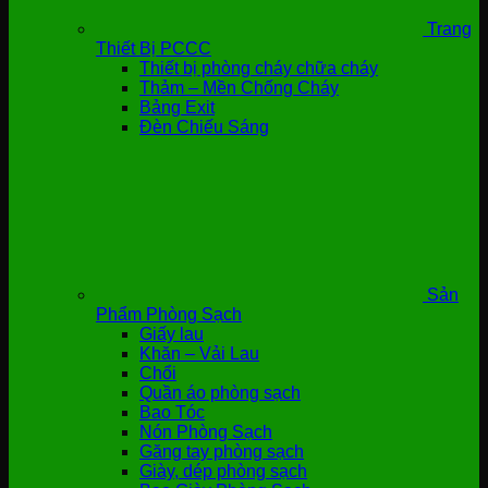
Trang
Thiết Bị PCCC
Thiết bị phòng cháy chữa cháy
Thảm – Mền Chống Cháy
Bảng Exit
Đèn Chiếu Sáng
Sản
Phẩm Phòng Sạch
Giấy lau
Khăn – Vải Lau
Chổi
Quần áo phòng sạch
Bao Tóc
Nón Phòng Sạch
Găng tay phòng sạch
Giày, dép phòng sạch