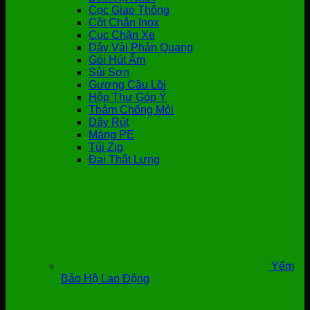
Cọc Giao Thông
Cột Chắn Inox
Cục Chặn Xe
Dây Vải Phản Quang
Gói Hút Ẩm
Sủi Sơn
Gương Cầu Lồi
Hộp Thư Góp Ý
Thảm Chống Mỏi
Dây Rút
Màng PE
Túi Zip
Đai Thắt Lưng
Yếm
Bảo Hộ Lao Động