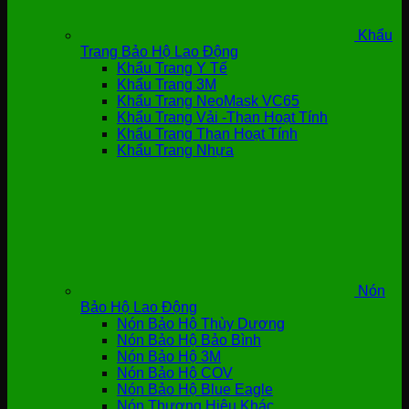
Khẩu
Trang Bảo Hộ Lao Động
Khẩu Trang Y Tế
Khẩu Trang 3M
Khẩu Trang NeoMask VC65
Khẩu Trang Vải -Than Hoạt Tính
Khẩu Trang Than Hoạt Tính
Khẩu Trang Nhựa
Nón
Bảo Hộ Lao Động
Nón Bảo Hộ Thùy Dương
Nón Bảo Hộ Bảo Bình
Nón Bảo Hộ 3M
Nón Bảo Hộ COV
Nón Bảo Hộ Blue Eagle
Nón Thương Hiệu Khác