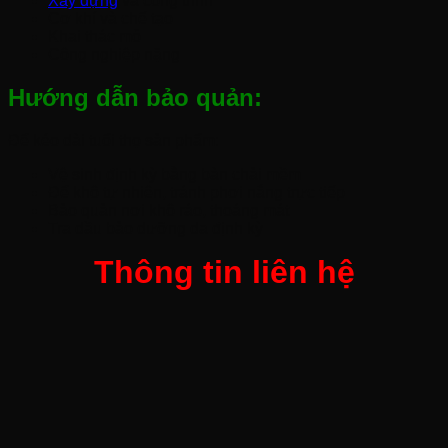
Xây dựng
và công trình
Cơ khí và chế tạo
Khai thác mỏ
Công nghiệp nặng
Hướng dẫn bảo quản:
Để kéo dài tuổi thọ sản phẩm:
Vệ sinh định kỳ bằng bàn chải mềm
Để khô tự nhiên, tránh phơi nắng trực tiếp
Bảo quản nơi khô ráo, thoáng mát
Tra dầu bảo dưỡng da định kỳ
Thông tin liên hệ