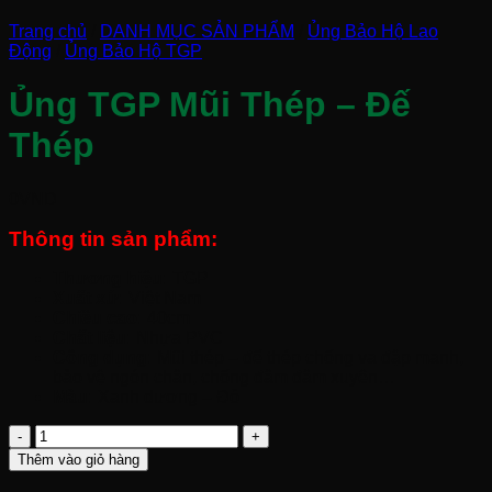
Trang chủ
/
DANH MỤC SẢN PHẨM
/
Ủng Bảo Hộ Lao
Động
/
Ủng Bảo Hộ TGP
Ủng TGP Mũi Thép – Đế
Thép
0
VND
Thông tin sản phẩm:
Thương hiệu:
TGP
Xuất xứ:
Việt Nam
Chiều cao:
40cm
Chất liệu:
Nhựa PVC
Công dụng:
Mũi thép – đế thép chống va đập manh,
bảo vệ ngón chân, chống đâm đâm xuyên…
Màu:
Xanh dương – Đỏ
Ủng
TGP
Thêm vào giỏ hàng
Mũi