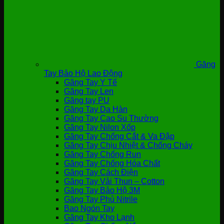
Găng
Tay Bảo Hộ Lao Động
Găng Tay Y Tế
Găng Tay Len
Găng tay PU
Găng Tay Da Hàn
Găng Tay Cao Su Thường
Găng Tay Nilon Xốp
Găng Tay Chống Cắt & Va Đập
Găng Tay Chịu Nhiệt & Chống Cháy
Găng Tay Chống Run
Găng Tay Chống Hóa Chất
Găng Tay Cách Điện
Găng Tay Vải Thun – Cotton
Găng Tay Bảo Hộ 3M
Găng Tay Phủ Nitrile
Bao Ngón Tay
Găng Tay Kho Lạnh