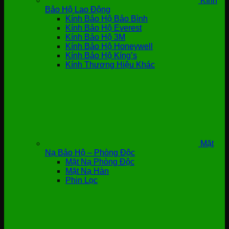
Kính
Bảo Hộ Lao Động
Kính Bảo Hộ Bảo Bình
Kính Bảo Hộ Everest
Kính Bảo Hộ 3M
Kính Bảo Hộ Honeywell
Kính Bảo Hộ Kíng’s
Kính Thương Hiệu Khác
Mặt
Nạ Bảo Hộ – Phòng Độc
Mặt Nạ Phòng Độc
Mặt Nạ Hàn
Phin Lọc