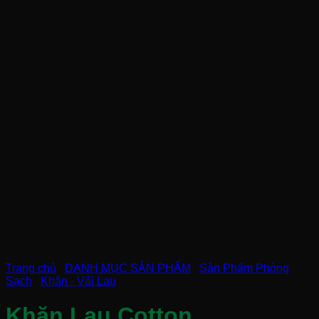
Trang chủ
/
DANH MỤC SẢN PHẨM
/
Sản Phẩm Phòng
Sạch
/
Khăn - Vải Lau
Khăn Lau Cotton