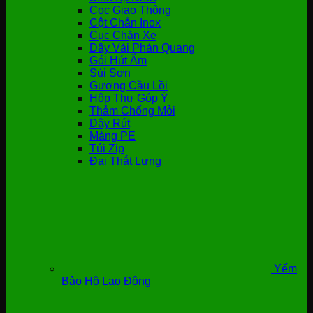
Cọc Giao Thông
Cột Chắn Inox
Cục Chặn Xe
Dây Vải Phản Quang
Gói Hút Ẩm
Sủi Sơn
Gương Cầu Lồi
Hộp Thư Góp Ý
Thảm Chống Mỏi
Dây Rút
Màng PE
Túi Zip
Đai Thắt Lưng
Yếm
Bảo Hộ Lao Động