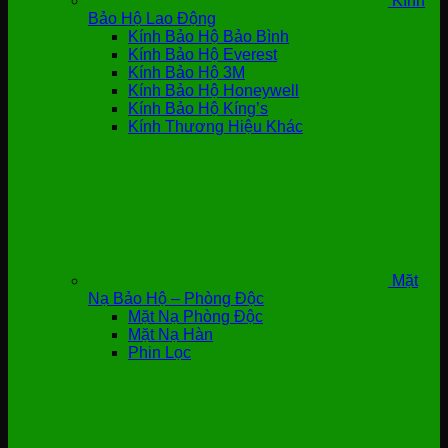
Kính
Bảo Hộ Lao Động
Kính Bảo Hộ Bảo Bình
Kính Bảo Hộ Everest
Kính Bảo Hộ 3M
Kính Bảo Hộ Honeywell
Kính Bảo Hộ Kíng’s
Kính Thương Hiệu Khác
Mặt
Nạ Bảo Hộ – Phòng Độc
Mặt Nạ Phòng Độc
Mặt Nạ Hàn
Phin Lọc