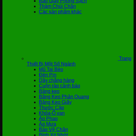
Bao Giày Phòng Sạch
Thảm Chùi Chân
Các sản phẩm khác
Trang
Thiết Bị Một Số Ngành
Mũ Tai Bèo
Đèn Pin
Dây chằng hàng
Cuộn rào cảnh báo
Băng keo
Băng Keo Phản Quang
Băng Keo Giấy
Thước Cặp
Khóa-Ổ van
Áo Phao
Áo Mưa
Bảo Vệ Chân
Bình Xịt Nhớt