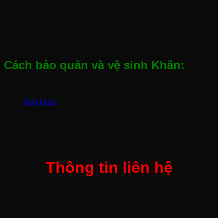
Làm ẩm khăn trước khi sử dụng để tăng khả năng
thấm hút.
Gấp khăn thành nhiều lớp để tăng hiệu quả lau chùi.
Thay đổi mặt khăn thường xuyên trong quá trình sử
dụng.
Giặt khăn sau mỗi lần sử dụng để đảm bảo vệ sinh.
Cách bảo quản và vệ sinh Khăn:
Để duy trì hiệu quả và kéo dài tuổi thọ của khăn lau:
Giặt khăn
ở nhiệt độ 60°C để loại bỏ vi khuẩn và vết
bẩn.
Tránh sử dụng chất tẩy mạnh để bảo vệ sợi cotton.
Phơi khô dưới ánh nắng mặt trời để khử trùng tự
nhiên.
Bảo quản nơi khô ráo, thoáng mát để tránh nấm mốc.
Thông tin liên hệ