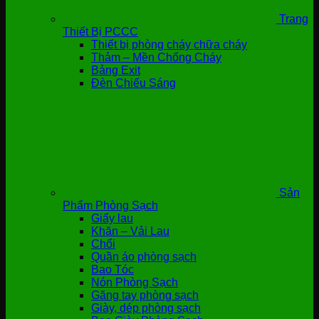
Trang
Thiết Bị PCCC
Thiết bị phòng cháy chữa cháy
Thảm – Mền Chống Cháy
Bảng Exit
Đèn Chiếu Sáng
Sản
Phẩm Phòng Sạch
Giấy lau
Khăn – Vải Lau
Chổi
Quần áo phòng sạch
Bao Tóc
Nón Phòng Sạch
Găng tay phòng sạch
Giày, dép phòng sạch