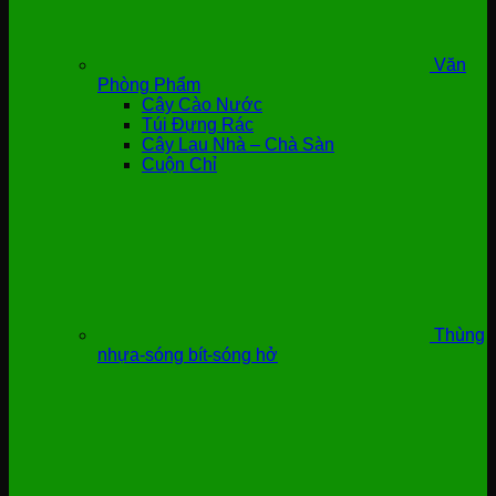
Văn
Phòng Phẩm
Cây Cào Nước
Túi Đựng Rác
Cây Lau Nhà – Chà Sàn
Cuộn Chỉ
Thùng
nhựa-sóng bít-sóng hở