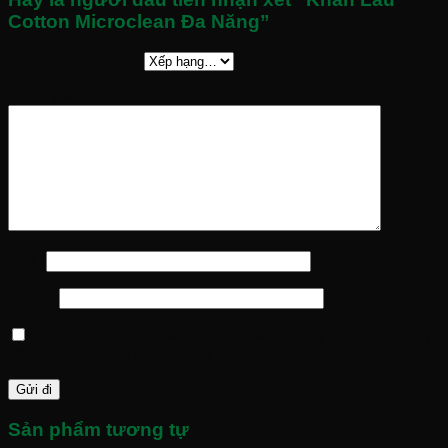
Cotton Microclean Đa Năng”
Đánh giá của bạn
*
Đánh giá của bạn
*
Tên
*
Email
*
Lưu tên của tôi, email, và trang web trong trình duyệt này
cho lần bình luận kế tiếp của tôi.
Sản phẩm tương tự