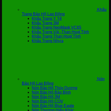
Khẩu
Trang Bảo Hộ Lao Động
Khẩu Trang Y Tế
Khẩu Trang 3M
Khẩu Trang NeoMask VC65
Khẩu Trang Vải -Than Hoạt Tính
Khẩu Trang Than Hoạt Tính
Khẩu Trang Nhựa
Nón
Bảo Hộ Lao Động
Nón Bảo Hộ Thùy Dương
Nón Bảo Hộ Bảo Bình
Nón Bảo Hộ 3M
Nón Bảo Hộ COV
Nón Bảo Hộ Blue Eagle
Nón Thương Hiệu Khác