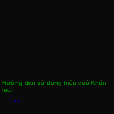
Vệ sinh gia đình: Lau chùi bàn ghế, tủ kệ, thiết bị điện
tử.
Trong công nghiệp: Vệ sinh máy móc, các thiết bị trong
nhà máy sản xuất.
Y tế: sử dụng trong phòng khám, bệnh viện để đảm
bảo vệ sinh.
Hướng dẫn sử dụng hiệu quả Khăn
lau:
Để
tối ưu
hiệu quả sử dụng khăn, hãy tuân thủ các bước
sau: