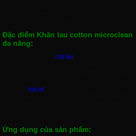
mềm mại, thấm hút tốt, không bị đổ lông và an toàn cho mọi
bề mặt, khăn lau cotton đã trở thành một công cụ không thể
thiếu trong cuộc sống hàng ngày của nhiều gia đình và
doanh nghiệp.
Đặc điểm Khăn lau cotton microclean
đa năng:
Khăn được làm từ
chất liệu
cotton nên đảm bảo được
độ an toàn cho người dùng.
Khăn có khả năng thấm hút nước và các chất lỏng 1
cách nhanh chóng và hiệu quả.
Kích thước phù hợp để người dùng có thể mang theo
sử dụng khi cần.
Được
thiết kế
với nhiều màu sắc khác nhàu, các màu
đều trang nhã và sạch sẽ.
Mỗi chiếc khăn đều được đóng gói cẩn thận và kĩ
lưỡng.
Với bề mặt mềm mại, khăn lau cotton không gây trầy
xước hay hư hại.
Ứng dụng của sản phẩm: