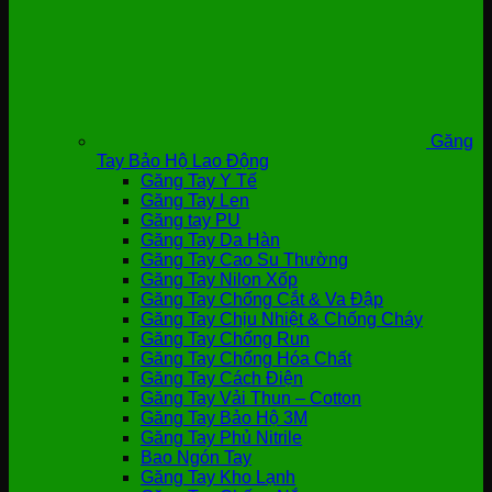
Găng
Tay Bảo Hộ Lao Động
Găng Tay Y Tế
Găng Tay Len
Găng tay PU
Găng Tay Da Hàn
Găng Tay Cao Su Thường
Găng Tay Nilon Xốp
Găng Tay Chống Cắt & Va Đập
Găng Tay Chịu Nhiệt & Chống Cháy
Găng Tay Chống Run
Găng Tay Chống Hóa Chất
Găng Tay Cách Điện
Găng Tay Vải Thun – Cotton
Găng Tay Bảo Hộ 3M
Găng Tay Phủ Nitrile
Bao Ngón Tay
Găng Tay Kho Lạnh