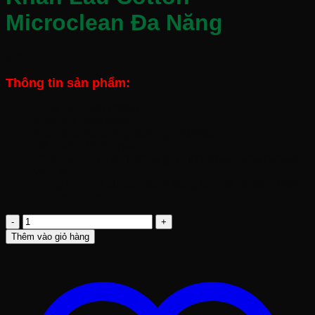
Microclean Đa Năng
0
VND
Thông tin sản phẩm:
Chất liệu:
Sợi cotton
Xuất xứ:
Việt Nam
Kích thước tương đương:
40x40cm
Màu sắc:
Nhiều màu
Ứng dụng:
Vệ sinh trong gia đình, trong công nghiệp
và Y tế…
Công dụng:
Lau bụi, đánh bóng bề mặt, vệ sinh thiết
bị điện tử, kính…
Khăn
Lau
Thêm vào giỏ hàng
Cotton
Microclean
Đa
Năng
số
lượng