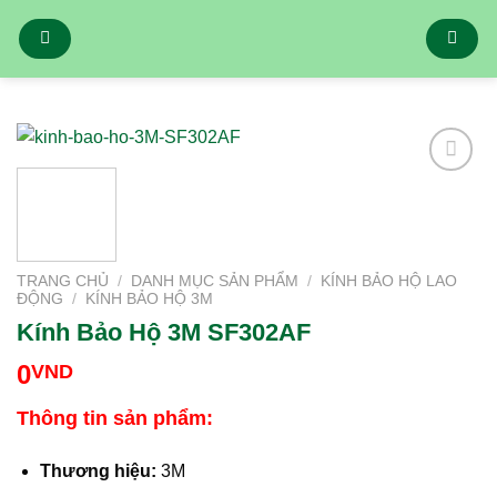
Bỏ
qua
nội
dung
Add to
Wishlist
TRANG CHỦ
/
DANH MỤC SẢN PHẨM
/
KÍNH BẢO HỘ LAO
ĐỘNG
/
KÍNH BẢO HỘ 3M
Kính Bảo Hộ 3M SF302AF
0
VND
Thông tin sản phẩm:
Thương hiệu:
3M