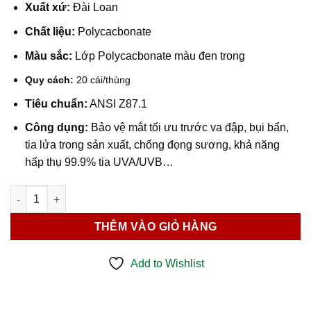
Xuất xứ:
Đài Loan
Chất liệu:
Polycacbonate
Màu sắc:
Lớp Polycacbonate màu đen trong
Quy cách:
20 cái/thùng
Tiêu chuẩn:
ANSI Z87.1
Công dụng:
Bảo vệ mắt tối ưu trước va đập, bụi bẩn,
tia lửa trong sản xuất, chống đọng sương, khả năng
hấp thụ 99.9% tia UVA/UVB…
Kính Bảo Hộ 3M SF302AF số lượng
THÊM VÀO GIỎ HÀNG
Add to Wishlist