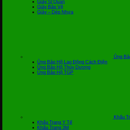
Giày Sĩ Quan
Giày Bảo Vệ
Giày – Dép Nhựa
Ủng Bả
Ủng Bảo Hộ Lao Động Cách Điện
Ủng Bảo Hộ Thùy Dương
Ủng Bảo Hộ TGP
Khẩu Tr
Khẩu Trang Y Tế
Khẩu Trang 3M