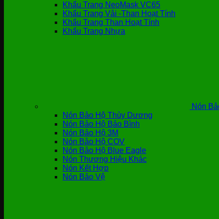
Khẩu Trang NeoMask VC65
Khẩu Trang Vải -Than Hoạt Tính
Khẩu Trang Than Hoạt Tính
Khẩu Trang Nhựa
Nón Bả
Nón Bảo Hộ Thùy Dương
Nón Bảo Hộ Bảo Bình
Nón Bảo Hộ 3M
Nón Bảo Hộ COV
Nón Bảo Hộ Blue Eagle
Nón Thương Hiệu Khác
Nón Kết Hợp
Nón Bảo Vệ