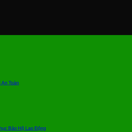
 An Toàn
hục Bảo Hộ Lao Động