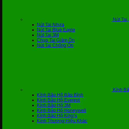
Nút Tai
Nút Tai Nhựa
Nút Tai Blue Eagle
Nút Tai 3M
Chụp Tai Giảm Ồn
Nút Tai Chống Ồn
Kính Bả
Kính Bảo Hộ Bảo Bình
Kính Bảo Hộ Everest
Kính Bảo Hộ 3M
Kính Bảo Hộ Honeywell
Kính Bảo Hộ Kíng’s
Kính Thương Hiệu Khác