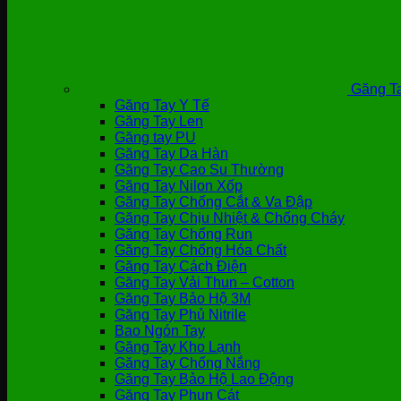
Găng Ta
Găng Tay Y Tế
Găng Tay Len
Găng tay PU
Găng Tay Da Hàn
Găng Tay Cao Su Thường
Găng Tay Nilon Xốp
Găng Tay Chống Cắt & Va Đập
Găng Tay Chịu Nhiệt & Chống Cháy
Găng Tay Chống Run
Găng Tay Chống Hóa Chất
Găng Tay Cách Điện
Găng Tay Vải Thun – Cotton
Găng Tay Bảo Hộ 3M
Găng Tay Phủ Nitrile
Bao Ngón Tay
Găng Tay Kho Lạnh
Găng Tay Chống Nắng
Găng Tay Bảo Hộ Lao Động
Găng Tay Phun Cát