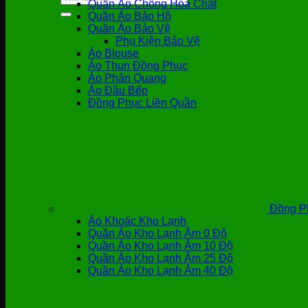
Quần Áo Chống Hóa Chất
kiếm:
Quần Áo Bảo Hộ
Quần Áo Bảo Vệ
Phụ Kiện Bảo Vệ
Áo Blouse
Áo Thun Đồng Phục
Áo Phản Quang
Áo Đầu Bếp
Đồng Phục Liền Quần
Đồng P
Áo Khoác Kho Lạnh
Quần Áo Kho Lạnh Âm 0 Độ
Quần Áo Kho Lạnh Âm 10 Độ
Quần Áo Kho Lạnh Âm 25 Độ
Quần Áo Kho Lạnh Âm 40 Độ