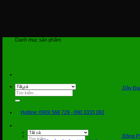
Bỏ
qua
nội
dung
Danh mục sản phẩm
Dây Đai
Tìm
kiếm:
Hotline: 0909 568 729 - 090 3333 092
Đồng P
Tìm