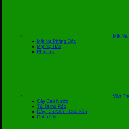
Mặt Nạ 
Mặt Nạ Phòng Độc
Mặt Nạ Hàn
Phin Lọc
Văn Ph
Cây Cào Nước
Túi Đựng Rác
Cây Lau Nhà – Chà Sàn
Cuộn Chỉ